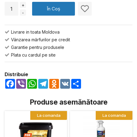
+
În Coș
-
Livrare in toata Moldova
Vânzarea mărfurilor pe credit
Garantie pentru produsele
Plata cu cardul pe site
Distribuie
Facebook
Viber
WhatsApp
Telegram
Odnoklassniki
VK
Share
Produse asemănătoare
La comanda
La comanda