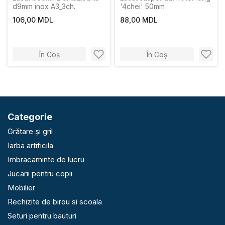
d9mm inox A3_3ch.
'4chei' 50mm
106,00 MDL
88,00 MDL
În Coș
În Coș
Categorie
Grătare și gril
Iarba artificila
Imbracaminte de lucru
Jucarii pentru copii
Mobilier
Rechizite de birou si scoala
Seturi pentru bauturi