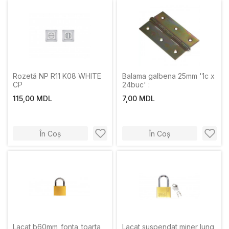
Rozetă NP R11 K08 WHITE
Balama galbena 25mm '1c x
CP
24buc' :
115,00 MDL
7,00 MDL
În Coș
În Coș
Lacat b60mm_fonta_toarta
Lacat suspendat miner lung