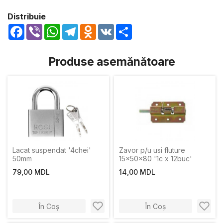
Distribuie
Facebook
Viber
WhatsApp
Telegram
Odnoklassniki
VK
Share
Produse asemănătoare
Lacat suspendat '4chei'
Zavor p/u usi fluture
50mm
15x50x80 '1c x 12buc'
79,00 MDL
14,00 MDL
În Coș
În Coș