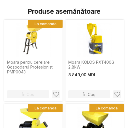
Produse asemănătoare
La comanda
Moara pentru cerelare
Moara KOLOS PXT400G
Gospodarul Profesionist
2,8kW
PMP0043
8 849,00 MDL
În Coș
În Coș
La comanda
La comanda