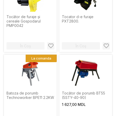
Tocător de furaje și
Tocator d-e furaje
cereale Gospodarul
PXT2800.
PMP0042
În Coș
În Coș
La comanda
Batoza de porumb
Tocător de porumb BT55
Technoworker BPE11 2.2KW
(5STY-40-90)
1 627,00 MDL