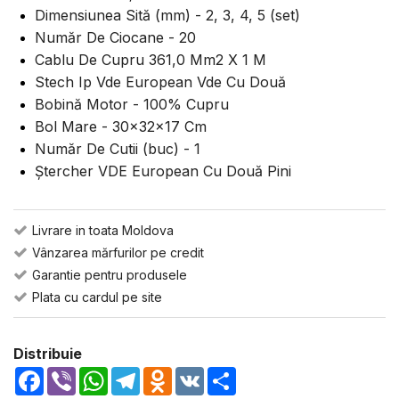
Dimensiunea Sită (mm) - 2, 3, 4, 5 (set)
Număr De Ciocane - 20
Cablu De Cupru 361,0 Mm2 X 1 M
Stech Ip Vde European Vde Cu Două
Bobină Motor - 100% Cupru
Bol Mare - 30x32x17 Cm
Număr De Cutii (buc) - 1
Ștercher VDE European Cu Două Pini
Livrare in toata Moldova
Vânzarea mărfurilor pe credit
Garantie pentru produsele
Plata cu cardul pe site
Distribuie
Facebook
Viber
WhatsApp
Telegram
Odnoklassniki
VK
Share