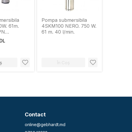
ersibila
Pompa submersibila
0W. 61m.
4SKM100 NERO. 750 W.
PN
61 m. 40 l/min.
flotor'
MDL
ș
În Coș
Contact
online@gebhardt.md