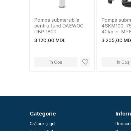
Pompa submersibila
Pompa subme
pentru fund DAEWOO
4SKM100. 75
DBP 1800
40l/min. M
3 120,00 MDL
3 205,00 MD
În Coș
În Coș
Categorie
Inform
Grătare și gril
Reducer