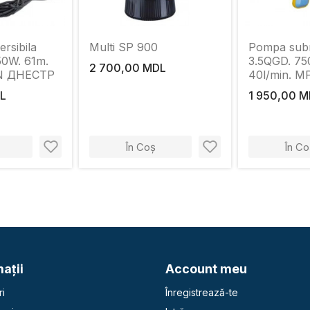
rsibila
Multi SP 900
Pompa subm
0W. 61m.
3.5QGD. 75
2 700,00 MDL
PN ДНЕСТР
40l/min. M
ДНЕСТР'cu 
L
1 950,00 
În Coș
În Co
aţii
Account meu
i
Înregistrează-te