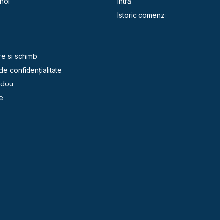
noi
Intră
Istoric comenzi
e
re si schimb
 de confidențialitate
adou
e