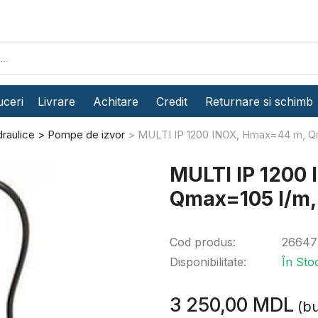
ceri
Livrare
Achitare
Credit
Returnare si schimb
raulice
Pompe de izvor
MULTI IP 1200 INOX, Нmax=44 m, Qm
MULTI IP 1200
Qmax=105 l/m,
Cod produs:
26647
Disponibilitate:
În Sto
3 250,00 MDL
(bu