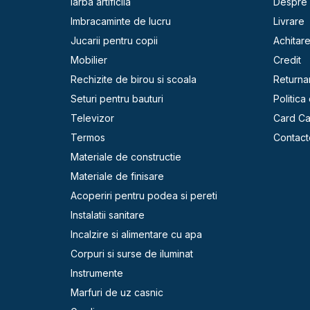
Iarba artificila
Despre 
Imbracaminte de lucru
Livrare
Jucarii pentru copii
Achitar
Mobilier
Credit
Rechizite de birou si scoala
Returna
Seturi pentru bauturi
Politica
Televizor
Card C
Termos
Contact
Materiale de constructie
Materiale de finisare
Acoperiri pentru podea si pereti
Instalatii sanitare
Incalzire si alimentare cu apa
Corpuri si surse de iluminat
Instrumente
Marfuri de uz casnic