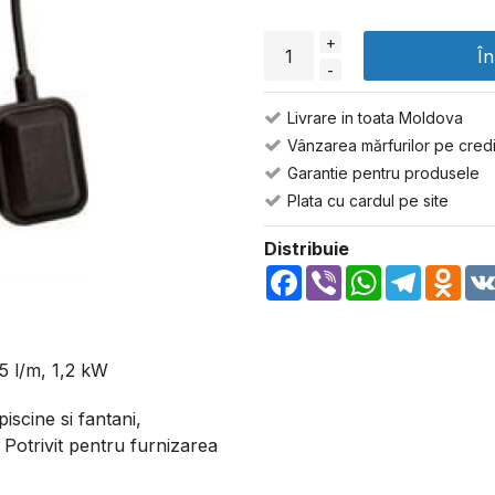
+
Î
-
Livrare in toata Moldova
Vânzarea mărfurilor pe credi
Garantie pentru produsele
Plata cu cardul pe site
Distribuie
Facebook
Viber
WhatsApp
Telegra
Odn
 l/m, 1,2 kW
iscine si fantani,
 Potrivit pentru furnizarea