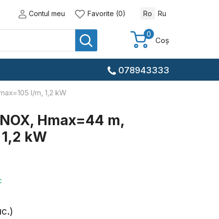
Contul meu
Favorite (0)
Ro
Ru
0
Coș
078943333
ax=105 l/m, 1,2 kW
 INOX, Нmax=44 m,
 1,2 kW
c
c.)