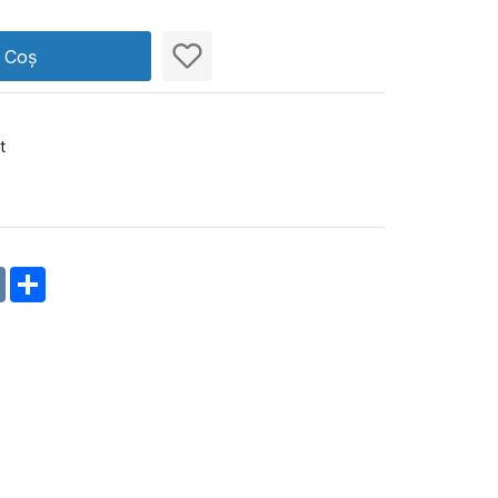
n Coș
t
m
oklassniki
VK
Share