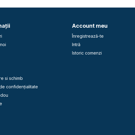
aţii
Account meu
i
Înregistrează-te
noi
Intră
Istoric comenzi
e
re si schimb
 de confidențialitate
adou
e