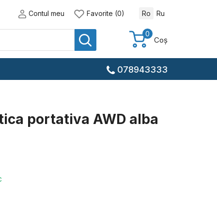
Contul meu
Favorite (0)
Ro
Ru
0
Coș
078943333
ica portativa AWD alba
c
)