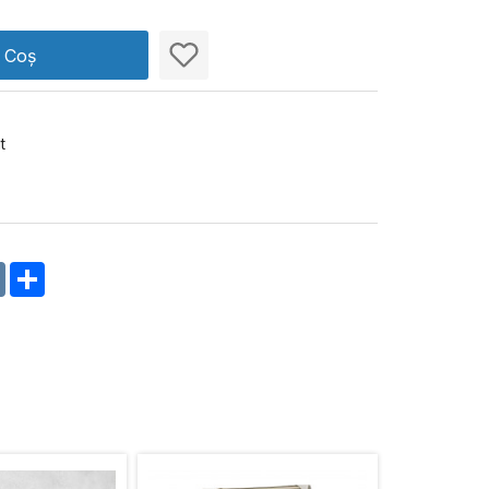
n Coș
t
m
oklassniki
VK
Share