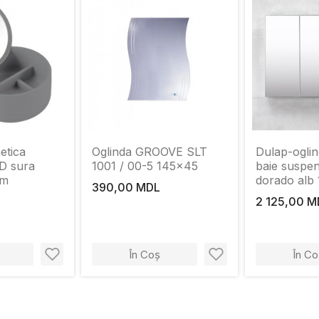
etica
Oglinda GROOVE SLT
Dulap-ogli
D sura
1001 / 00-5 145x45
baie suspe
cm
dorado alb
390,00 MDL
2 125,00 M
În Coș
În Co