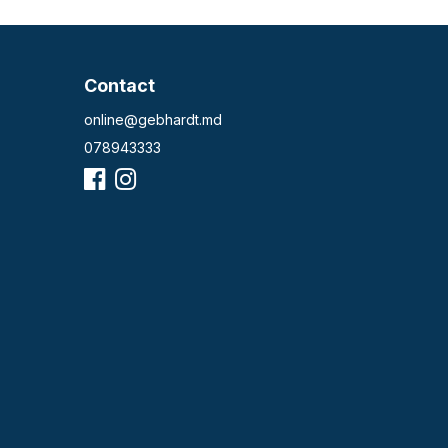
Contact
online@gebhardt.md
078943333