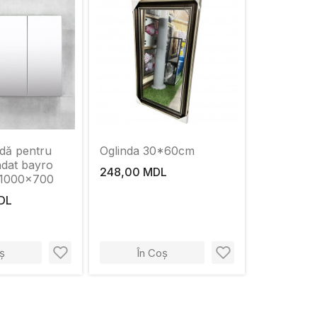
ndă pentru
Oglinda 30*60cm
ndat bayro
248,00 MDL
 1000x700
DL
ș
În Coș