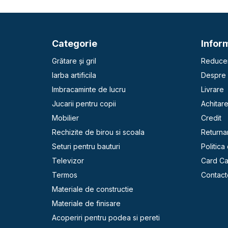
Categorie
Inform
Grătare și gril
Reducer
Iarba artificila
Despre 
Imbracaminte de lucru
Livrare
Jucarii pentru copii
Achitar
Mobilier
Credit
Rechizite de birou si scoala
Returna
Seturi pentru bauturi
Politica
Televizor
Card C
Termos
Contact
Materiale de constructie
Materiale de finisare
Acoperiri pentru podea si pereti