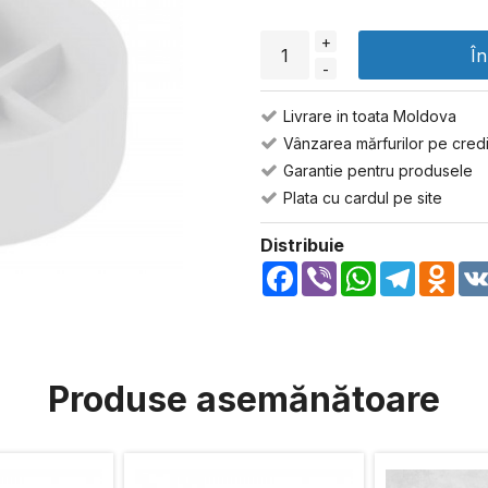
+
Î
-
Livrare in toata Moldova
Vânzarea mărfurilor pe credi
Garantie pentru produsele
Plata cu cardul pe site
Distribuie
Facebook
Viber
WhatsApp
Telegra
Odn
Produse asemănătoare