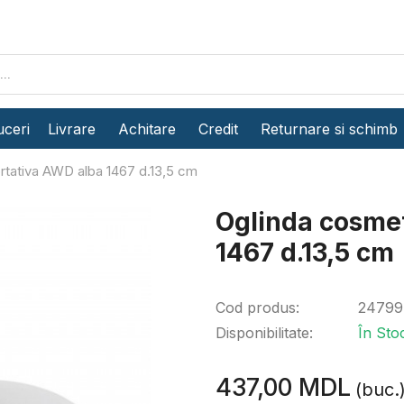
ceri
Livrare
Achitare
Credit
Returnare si schimb
rtativa AWD alba 1467 d.13,5 cm
Oglinda cosmet
1467 d.13,5 cm
Cod produs:
24799
Disponibilitate:
În Sto
437,00 MDL
(buc.