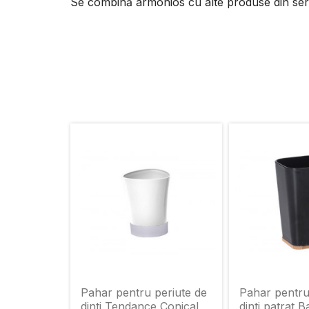
Se combină armonios cu alte produse din seri
Pahar pentru periute de
Pahar pentru
dinti Tendance Conical,
dinti patrat 