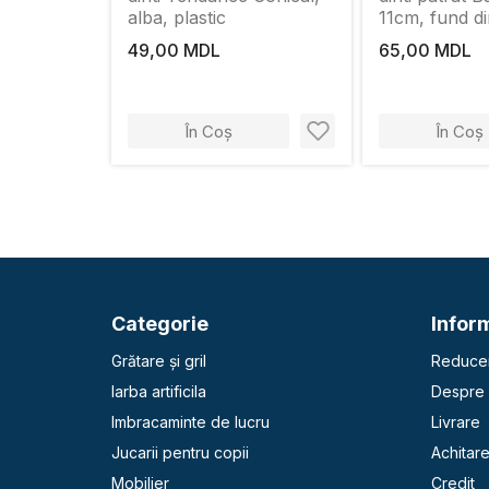
alba, plastic
11cm, fund d
negru, plasti
49,00 MDL
65,00 MDL
În Coș
În Coș
Categorie
Inform
Grătare și gril
Reducer
Iarba artificila
Despre 
Imbracaminte de lucru
Livrare
Jucarii pentru copii
Achitar
Mobilier
Credit