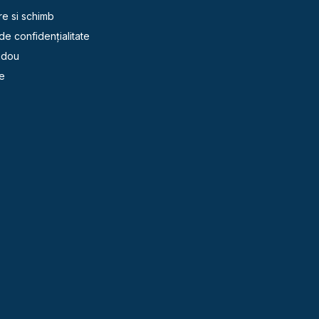
re si schimb
 de confidențialitate
adou
e