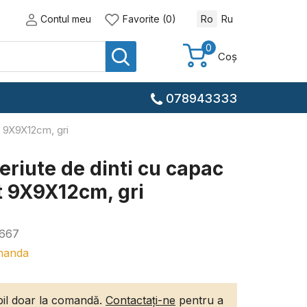
Contul meu
Favorite (0)
Ro
Ru
0
Coș
078943333
t 9X9X12cm, gri
eriute de dinti cu capac
t 9X9X12cm, gri
667
manda
ibil doar la comandă.
Contactați-ne
pentru a