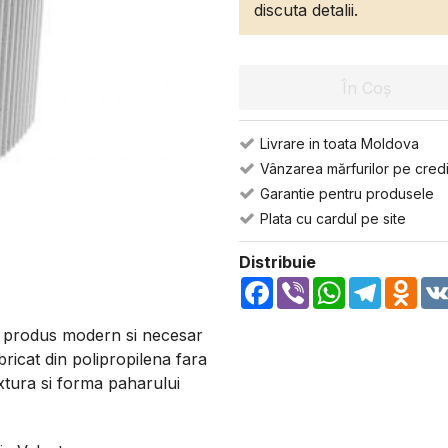
discuta detalii.
În Coș
Livrare in toata Moldova
Vânzarea mărfurilor pe credi
Garantie pentru produsele
Plata cu cardul pe site
Distribuie
Facebook
Viber
WhatsApp
Telegra
Odn
up produs modern si necesar
bricat din polipropilena fara
extura si forma paharului