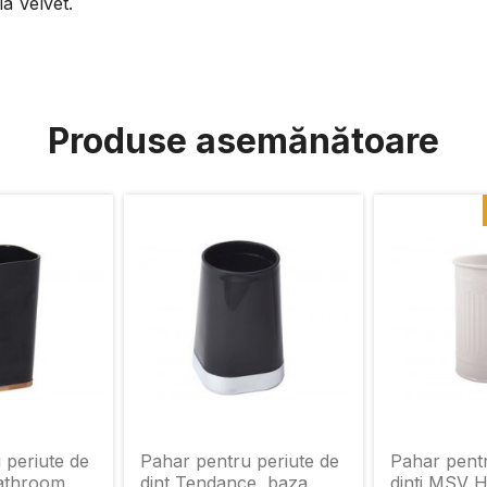
a Velvet.
Produse asemănătoare
 periute de
Pahar pentru periute de
Pahar pentr
Bathroom
dint Tendance, baza
dinti MSV 