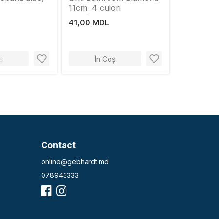
11cm, 4 culori
41,00 MDL
ș
În Coș
Contact
online@gebhardt.md
078943333