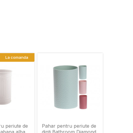
La comanda
u periute de
Pahar pentru periute de
Habana alba,
dinti Bathroom Diamond