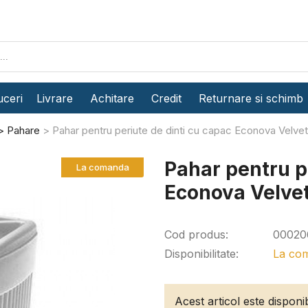
ceri
Livrare
Achitare
Credit
Returnare si schimb
Pahare
Pahar pentru periute de dinti cu capac Econova Velve
Pahar pentru p
La comanda
Econova Velve
Cod produs:
00020
Disponibilitate:
La co
Acest articol este dispon