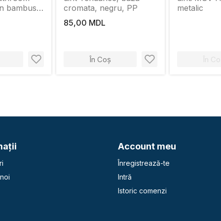
in bambus,
cromata, negru, PP
metalic
85,00 MDL
În Coș
În Co
aţii
Account meu
i
Înregistrează-te
noi
Intră
Istoric comenzi
e