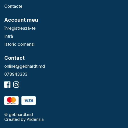
Contacte
Account meu
Înregistrează-te
Intră
Istoric comenzi
Contact
online@gebhardt.md
078943333
© gebhardt.md
Created by
Alidensia