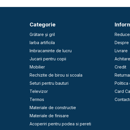
Categorie
Inform
Grătare și gril
Reducer
Iarba artificila
Despre 
Imbracaminte de lucru
Livrare
Jucarii pentru copii
Achitar
Mobilier
Credit
Rechizite de birou si scoala
Returna
Seturi pentru bauturi
Politica
Televizor
Card C
Termos
Contact
Materiale de constructie
Materiale de finisare
Acoperiri pentru podea si pereti