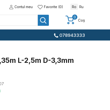
Contul meu
Favorite (0)
Ro
Ru
0
Coș
078943333
,35m L-2,5m D-3,3mm
07
c