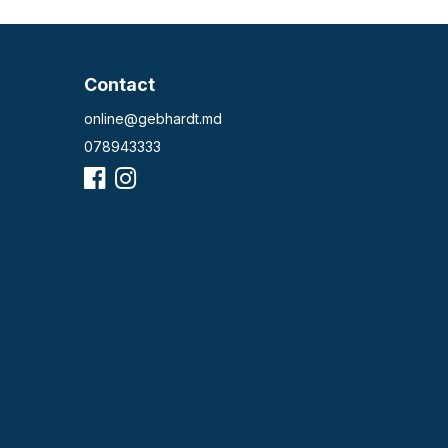
Contact
online@gebhardt.md
078943333