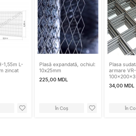
-1,55m L-
Plasă expandată, ochiul:
Plasa sudat
m zincat
10х25mm
armare VR-
100x200x
225,00 MDL
34,00 MDL
În Coș
În Co