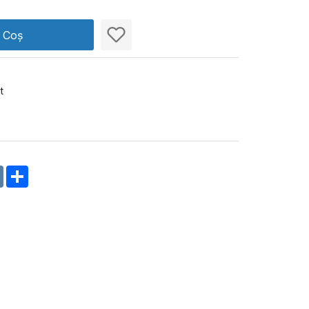
n Coș
t
m
oklassniki
VK
Share