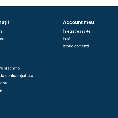
aţii
Account meu
i
Înregistrează-te
noi
Intră
Istoric comenzi
e
re si schimb
 de confidențialitate
adou
e