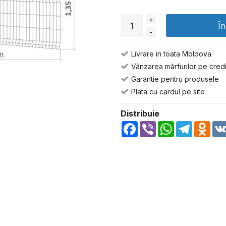
+
Î
-
Livrare in toata Moldova
Vânzarea mărfurilor pe credi
Garantie pentru produsele
Plata cu cardul pe site
Distribuie
Facebook
Viber
WhatsApp
Telegra
Odn