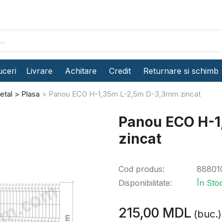
ceri
Livrare
Achitare
Credit
Returnare si schimb
etal
Plasa
Panou ЕСО Н-1,35m L-2,5m D-3,3mm zincat
Panou ЕСО Н-1
zincat
Cod produs:
88801
Disponibilitate:
În Sto
215,00 MDL
(buc.)