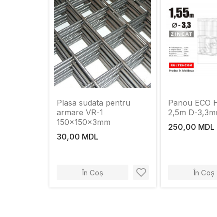
Plasa sudata pentru
Panou ЕСО Н
armare VR-1
2,5m D-3,3m
150x150x3mm
250,00 MDL
30,00 MDL
În Coș
În Coș