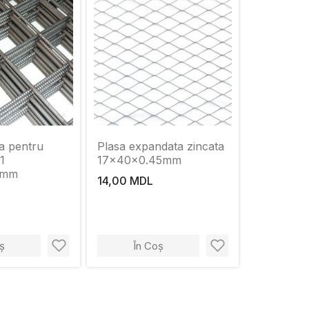
a pentru
Plasa expandata zincata
1
17x40x0.45mm
3mm
14,00 MDL
ș
În Coș