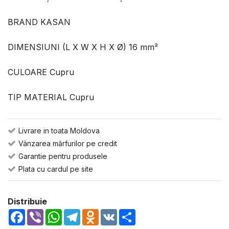
BRAND KASAN
DIMENSIUNI (L X W X H X Ø) 16 mm²
CULOARE Cupru
TIP MATERIAL Cupru
Livrare in toata Moldova
Vânzarea mărfurilor pe credit
Garantie pentru produsele
Plata cu cardul pe site
Distribuie
Facebook
Viber
WhatsApp
Telegram
Odnoklassniki
VK
Share