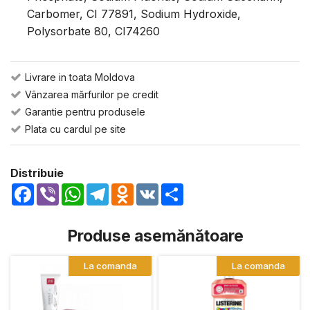
Carbomer, CI 77891, Sodium Hydroxide,
Polysorbate 80, CI74260
Livrare in toata Moldova
Vânzarea mărfurilor pe credit
Garantie pentru produsele
Plata cu cardul pe site
Distribuie
Facebook
Viber
WhatsApp
Telegram
Odnoklassniki
VK
Share
Produse asemănătoare
La comanda
La comanda