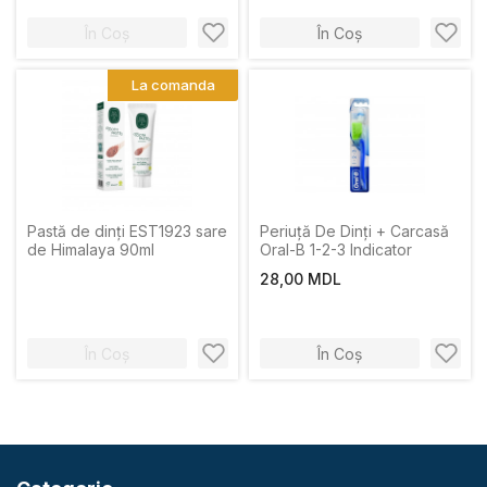
În Coș
În Coș
La comanda
Pastă de dinți EST1923 sare
Periuță De Dinți + Carcasă
de Himalaya 90ml
Oral-B 1-2-3 Indicator
28,00 MDL
În Coș
În Coș