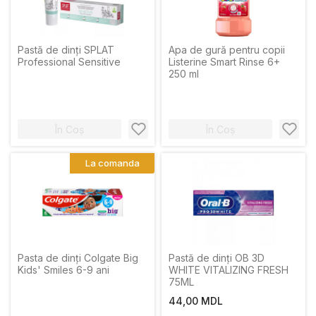
Pastă de dinți SPLAT
Apa de gură pentru copii
Professional Sensitive
Listerine Smart Rinse 6+
250 ml
În Coș
În Coș
La comanda
Pasta de dinți Colgate Big
Pastă de dinți OB 3D
Kids' Smiles 6-9 ani
WHITE VITALIZING FRESH
75ML
44,00 MDL