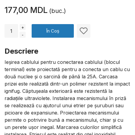
177,00 MDL
(buc.)
+
În Coș
-
Descriere
Ieșirea cablului pentru conectarea cablului (blocul
terminal) este proiectată pentru a conecta un cablu cu
două nuclee și o sarcină de până la 25A. Carcasa
prizei este realizată dintr-un polimer rezistent la impact
ignifug. Căptușeala exterioară este rezistentă la
radiațiile ultraviolete. Instalarea mecanismului în priză
se realizează cu ajutorul unui etrier pe șuruburi sau
picioare de expansiune. Proiectarea mecanismului
permite o potrivire bună a mecanismului, chiar și cu
un perete ușor inegal. Marcarea culorilor simplifică
instalarea. Etrierul este realizat din oțel inoxidabil,