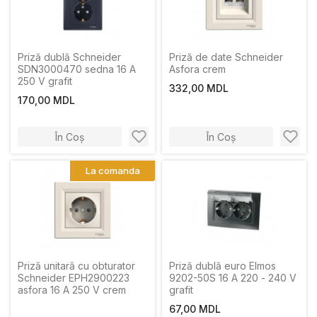
Priză dublă Schneider
Priză de date Schneider
SDN3000470 sedna 16 A
Asfora crem
250 V grafit
332,00 MDL
170,00 MDL
În Coș
În Coș
La comanda
Priză unitară cu obturator
Priză dublă euro Elmos
Schneider EPH2900223
9202-50S 16 A 220 - 240 V
asfora 16 A 250 V crem
grafit
67,00 MDL