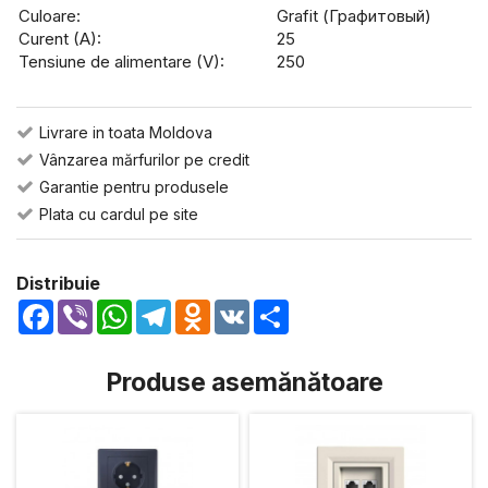
Culoare:
Grafit (Графитовый)
Curent (A):
25
Tensiune de alimentare (V):
250
Livrare in toata Moldova
Vânzarea mărfurilor pe credit
Garantie pentru produsele
Plata cu cardul pe site
Distribuie
Facebook
Viber
WhatsApp
Telegram
Odnoklassniki
VK
Share
Produse asemănătoare