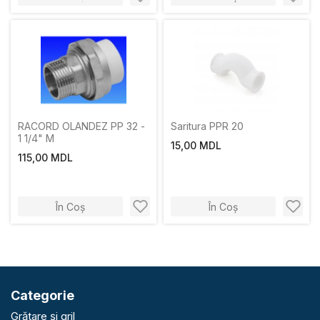
RACORD OLANDEZ PP 32 -
Saritura PPR 20
1 1/4" M
15,00 MDL
115,00 MDL
În Coș
În Coș
Categorie
Grătare și gril