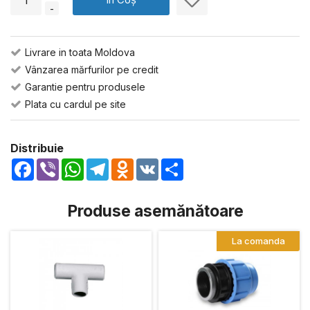
-
Livrare in toata Moldova
Vânzarea mărfurilor pe credit
Garantie pentru produsele
Plata cu cardul pe site
Distribuie
Facebook
Viber
WhatsApp
Telegram
Odnoklassniki
VK
Share
Produse asemănătoare
La comanda