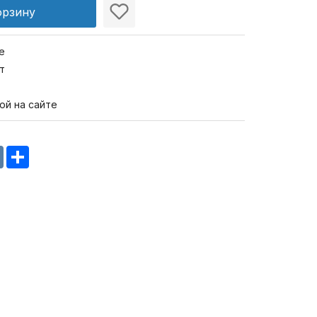
орзину
е
т
ой на сайте
m
oklassniki
VK
Share