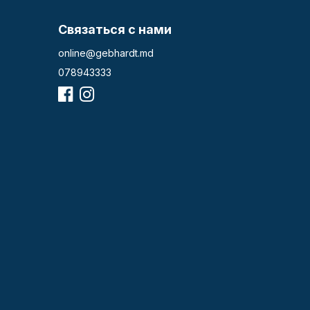
Связаться с нами
online@gebhardt.md
078943333