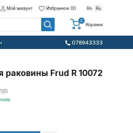
Мой аккаунт
Избранное (0)
Ro
Ru
0
Корзина
н
078943333
 раковины Frud R 10072
120
ичие