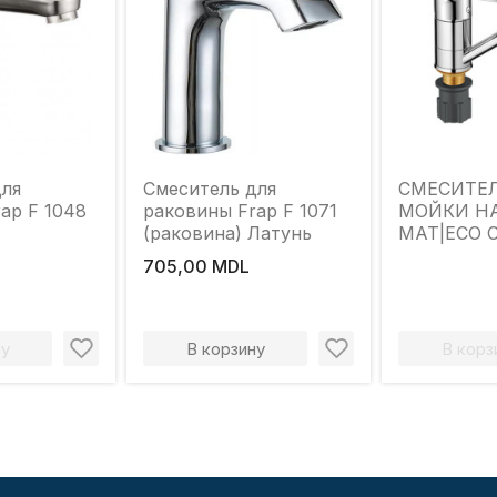
для
Смеситель для
СМЕСИТЕ
ap F 1048
раковины Frap F 1071
МОЙКИ Н
(раковина) Латунь
MAT|ECO C
ОДНОРЫ
705,00 MDL
ИЗЛИВ П
150 ХРОМ
ну
В корзину
В корз