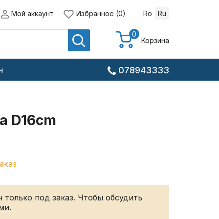
Мой аккаунт
Избранное (0)
Ro
Ru
0
Корзина
н
078943333
a D16cm
аказ
 только под заказ. Чтобы обсудить
ами
.