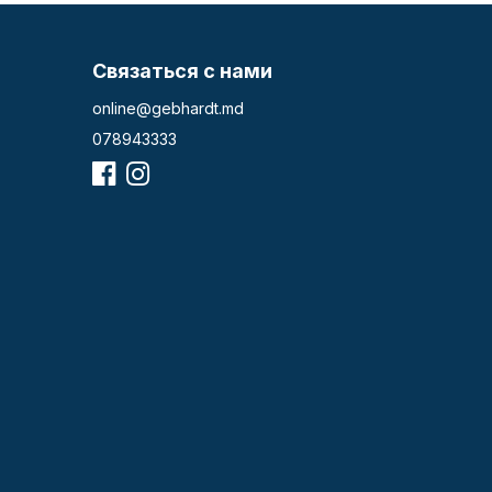
Связаться с нами
online@gebhardt.md
078943333