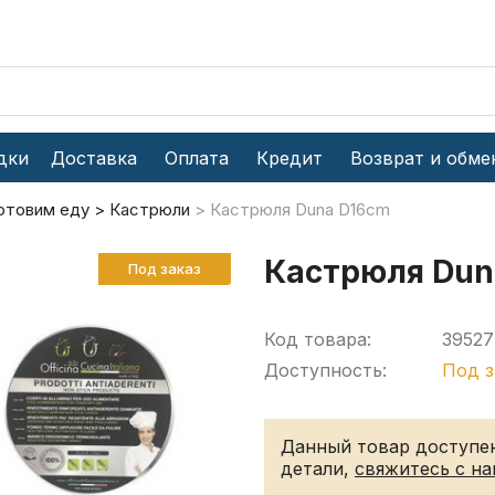
дки
Доставка
Оплата
Кредит
Возврат и обме
отовим еду
Кастрюли
Кастрюля Duna D16cm
Кастрюля Dun
Под заказ
Код товара:
39527
Доступность:
Под з
Данный товар доступен
детали,
свяжитесь с н