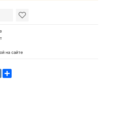
е
т
ой на сайте
m
oklassniki
VK
Share