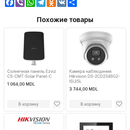
Facebook
Viber
WhatsApp
Telegram
Odnoklassniki
VK
Share
Похожие товары
Солнечная панель Ezviz
Камера наблюдения
CS-CMT-Solar Panel-C
Hikvision DS-2CD2346G2-
ISU/SL
1 064,00 MDL
3 744,00 MDL
В корзину
В корзину