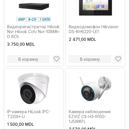
Видеорегистратор Hilook
Видеодомофон Hikvision
Nvr Hilook Cctv Nvr-108Mh-
DS-KH6220-LE1
D 8Ch
2 471,00 MDL
3 750,00 MDL
В корзину
В корзину
IP-камера HiLook IPC-
Камера наблюдения
T220H-U
EZVIZ CS-H3-R100-
1J5WKFL
1 500,00 MDL