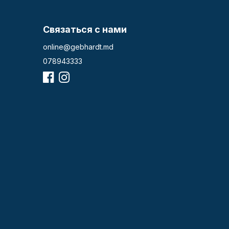
Связаться с нами
online@gebhardt.md
078943333