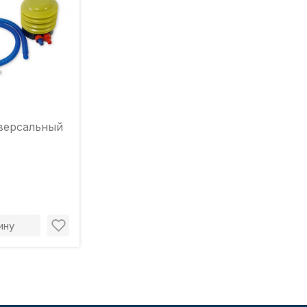
версальный
ину