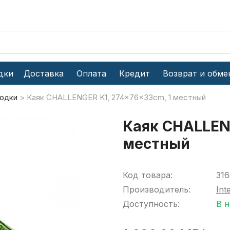
дки
Доставка
Оплата
Кредит
Возврат и обме
одки
Каяк CHALLENGER K1, 274x76x33cm, 1 местный
Каяк CHALLENG
местный
Код товара:
316
Производитель:
Int
Доступность:
В 