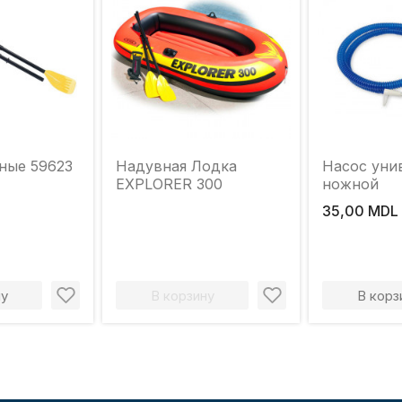
ные 59623
Надувная Лодка
Насос уни
EXPLORER 300
ножной
35,00 MDL
ну
В корзину
В корз