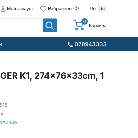
Мой аккаунт
Избранное (0)
Ro
Ru
0
Корзина
н
078943333
ER K1, 274x76x33cm, 1
518
ex
наличие