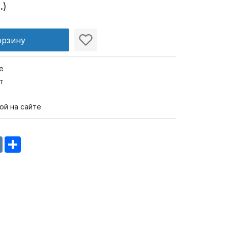
.)
орзину
е
т
ой на сайте
m
oklassniki
VK
Share