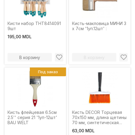
Кисти набор THT8414091
Кисть-макловица МИНИ 3
9шт
х 7см '1уп.12шт' :
195,00 MDL
В корзину
В корзину
Под заказ
Кисть флейцевая 6.5см
Кисть DECOR Торцевая
2.5'' серия 21 '1уп-12шт'
70х150 мм, длина щетины
BAU WELT
70 мм, синтетическая
щетина, пластиковая
63,00 MDL
ручка