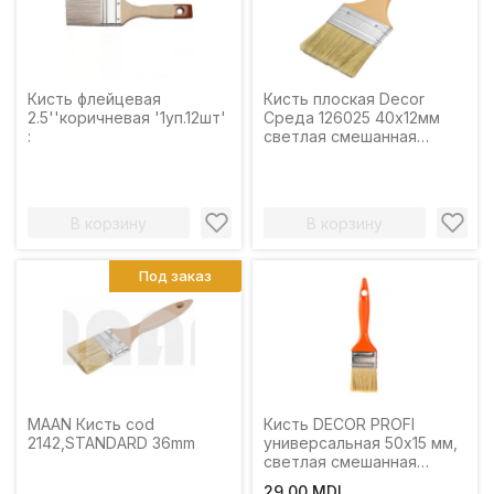
Кисть флейцевая
Кисть плоская Decor
2.5''коричневая '1уп.12шт'
Среда 126025 40х12мм
:
светлая смешанная
щетина, пластиковая
ручка
В корзину
В корзину
Под заказ
MAAN Кисть cod
Кисть DECOR PROFI
2142,STANDARD 36mm
универсальная 50х15 мм,
светлая смешанная
щетина, пласт. ручка
29,00 MDL