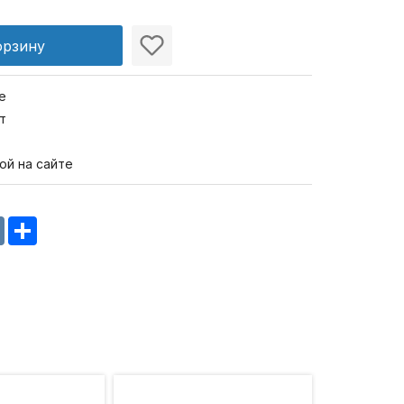
орзину
е
т
ой на сайте
m
oklassniki
VK
Share