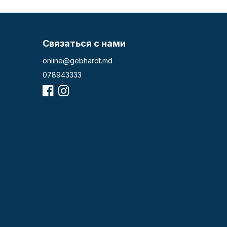
Связаться с нами
online@gebhardt.md
078943333