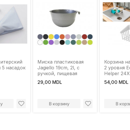
итерский
Миска пластиковая
Корзина н
 и 5 насадок
Jagiello 19cm, 2l, с
2 уровня 
ручкой, пищевая
Helper 24
29,00 MDL
54,00 MDL
ну
В корзину
В корз