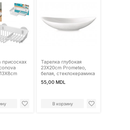
а присосках
Тарелка глубокая
Econova
23X20cm Prometeo,
X13X8cm
белая, стеклокерамика
55,00 MDL
ину
В корзину