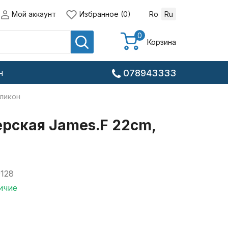
Мой аккаунт
Избранное (0)
Ro
Ru
0
Корзина
н
078943333
ликон
ерская James.F 22cm,
128
ичие