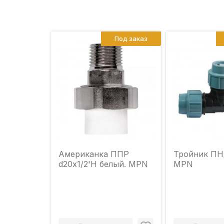
Под заказ
Американка ППР
Тройник ПН
d20х1/2'Н белый. MPN
MPN