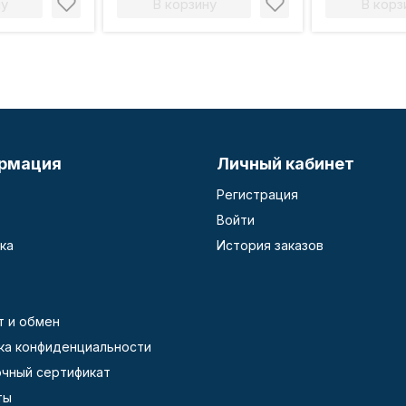
ну
В корзину
В корз
рмация
Личный кабинет
Регистрация
Войти
ка
История заказов
т и обмен
ка конфиденциальности
чный сертификат
ты