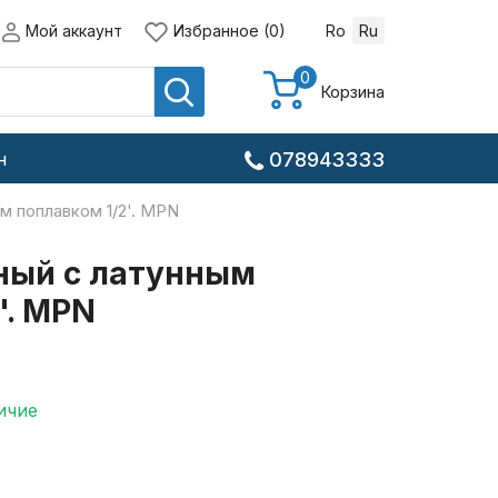
Мой аккаунт
Избранное (0)
Ro
Ru
0
Корзина
н
078943333
м поплавком 1/2'. MPN
ный с латунным
'. MPN
ичие