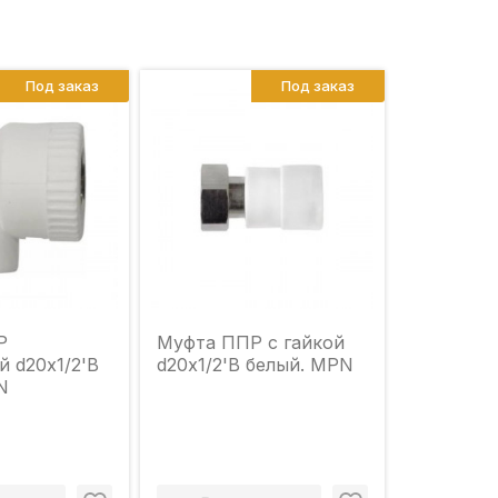
Под заказ
Под заказ
Р
Муфта ППР с гайкой
 d20х1/2'В
d20х1/2'В белый. MPN
N