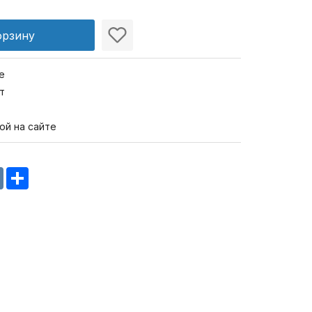
орзину
е
т
ой на сайте
m
oklassniki
VK
Share