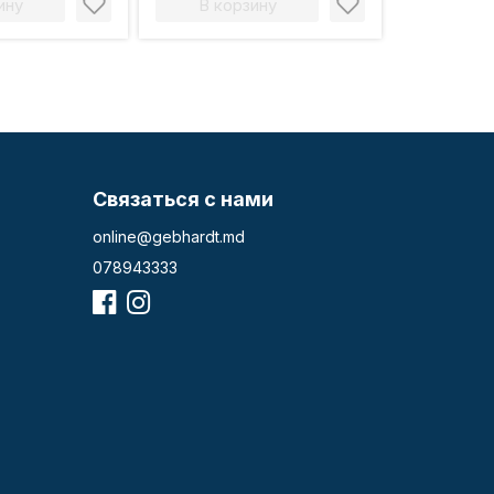
ину
В корзину
Связаться с нами
online@gebhardt.md
078943333