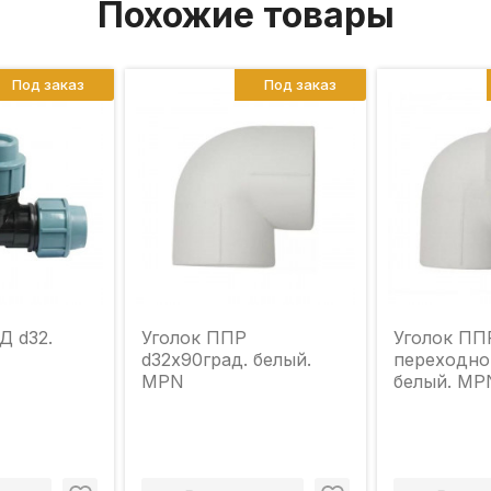
Похожие товары
Под заказ
Под заказ
Д d32.
Уголок ППР
Уголок ПП
d32х90град. белый.
переходной
MPN
белый. MP