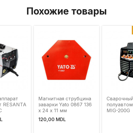
Похожие товары
аппарат
Магнитная струбцина
Сварочный
т RESANTA
заварки Yato 0867 136
полуавтом
C
x 24 x 11 мм
MIG-200G
L
120,00 MDL