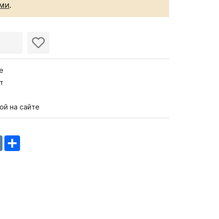
ами
.
е
т
ой на сайте
m
oklassniki
VK
Share