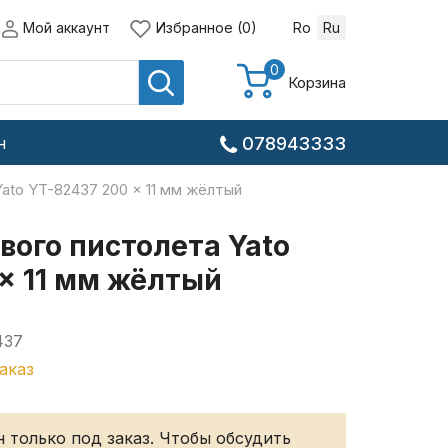
Мой аккаунт
Избранное (0)
Ro
Ru
0
Корзина
н
078943333
ato YT-82437 200 x 11 мм жёлтый
вого пистолета Yato
x 11 мм жёлтый
437
аказ
 только под заказ. Чтобы обсудить