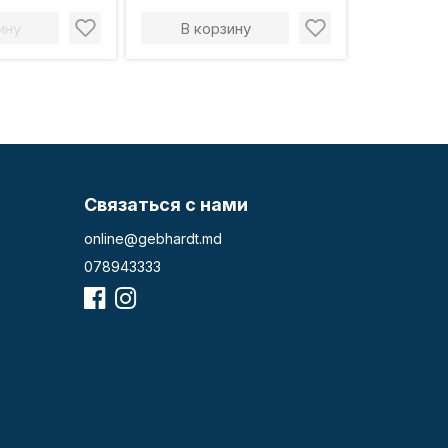
ину
В корзину
Связаться с нами
online@gebhardt.md
078943333