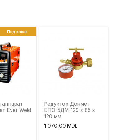
Под заказ
 аппарат
Редуктор Донмет
ат Ever Weld
БПО-5ДМ 129 x 85 x
120 мм
1 070,00 MDL