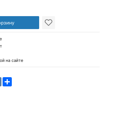
орзину
е
т
ой на сайте
m
oklassniki
VK
Share