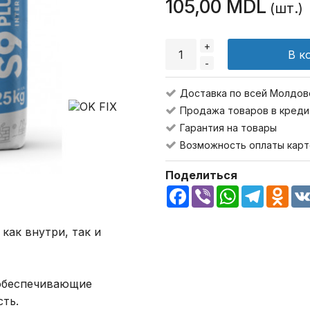
105,00 MDL
(шт.)
+
В к
-
Доставка по всей Молдов
Продажа товаров в креди
Гарантия на товары
Возможность оплаты карт
Поделиться
Facebook
Viber
WhatsApp
Telegra
Odn
как внутри, так и
 обеспечивающие
ть.