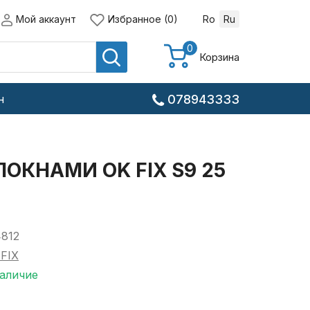
Мой аккаунт
Избранное (0)
Ro
Ru
0
Корзина
н
078943333
ЛОКНАМИ OK FIX S9 25
4812
FIX
наличие