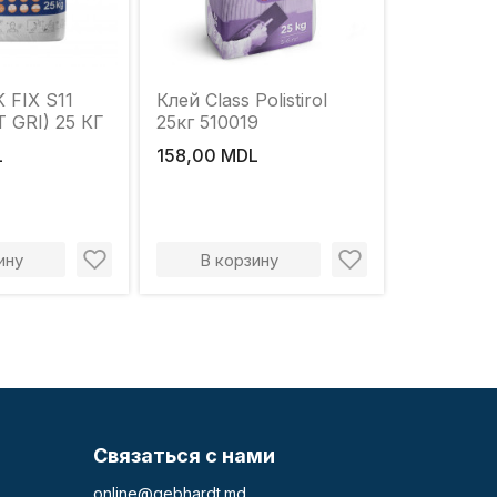
Клей Class Polistirol
 GRI) 25 КГ
25кг 510019
L
158,00 MDL
ину
В корзину
Связаться с нами
online@gebhardt.md