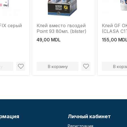
FIX серый
Клей вместо гвоздей
Клей GF OK FIX S11
Point 93 80мл. (blister)
(CLASA C1T
49,00 MDL
155,00 MD
ну
В корзину
В корз
рмация
Личный кабинет
Регистрация