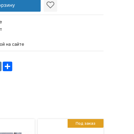
орзину
е
т
ой на сайте
m
oklassniki
VK
Share
Под заказ