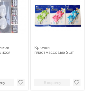
чков
Крючки
щихся
пластмассовые 2шт
ину
В корзину