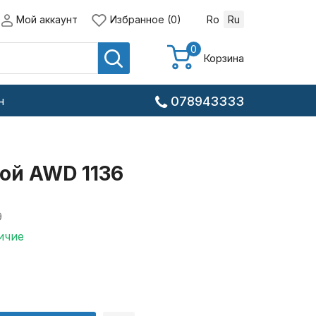
Мой аккаунт
Избранное (0)
Ro
Ru
0
Корзина
н
078943333
ой AWD 1136
9
ичие