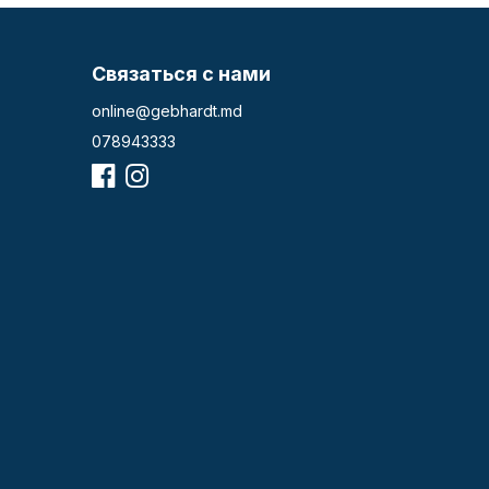
Связаться с нами
online@gebhardt.md
078943333