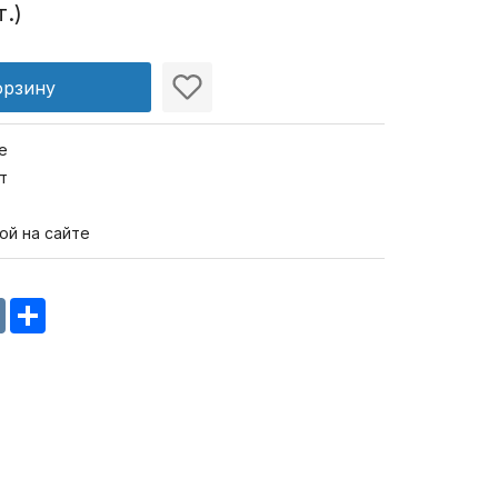
т.)
орзину
е
т
ой на сайте
m
oklassniki
VK
Share