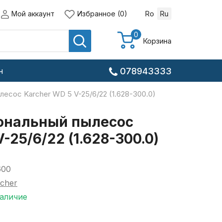
Мой аккаунт
Избранное (0)
Ro
Ru
0
Корзина
н
078943333
есос Karcher WD 5 V-25/6/22 (1.628-300.0)
ональный пылесос
-25/6/22 (1.628-300.0)
600
cher
наличие