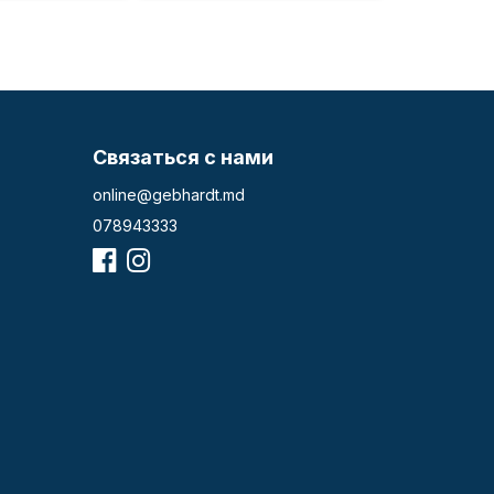
Связаться с нами
online@gebhardt.md
078943333