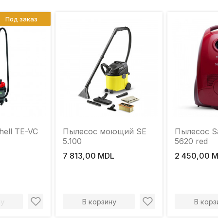
Под заказ
hell TE-VC
Пылесос моющий SE
Пылесос S
5.100
5620 red
7 813,00 MDL
2 450,00 
ну
В корзину
В корз