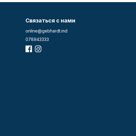
Связаться с нами
online@gebhardt.md
078943333