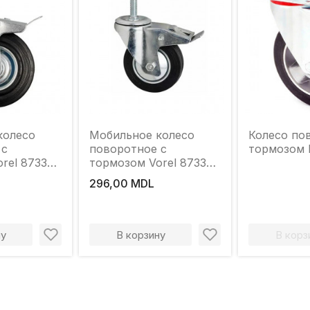
колесо
Мобильное колесо
Колесо по
 с
поворотное с
тормозом 
rel 87332
тормозом Vorel 87335
г
160 мм 130 кг
296,00 MDL
ну
В корзину
В корз