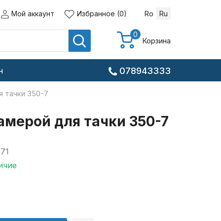
Мой аккаунт
Избранное (0)
Ro
Ru
0
Корзина
н
078943333
я тачки 350-7
амерой для тачки 350-7
71
ичие