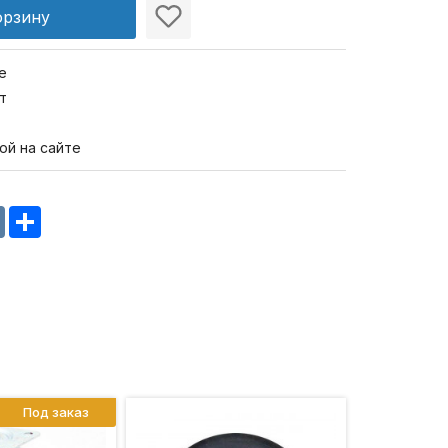
орзину
е
т
ой на сайте
m
oklassniki
VK
Share
Под заказ