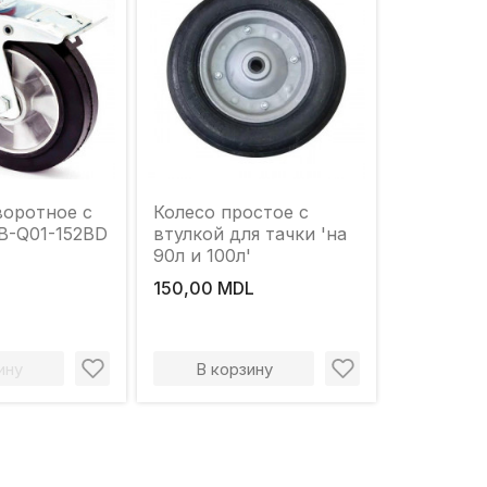
воротное с
Колесо простое с
B-Q01-152BD
втулкой для тачки 'на
90л и 100л'
150,00 MDL
ину
В корзину