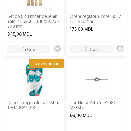
Set dălți cu mîner de lemn
Cheie reglabilă Vorel 55221
Yato YT6260 10/16/20/25 x
1.5" 420 mm
300 mm
175,00 MDL
345,00 MDL
În Coș
În Coș
La comanda
Chei hexogonale set 18buc.
Portfilieră Yato YT-2980
THT106KT0181
M3-M4
99,00 MDL