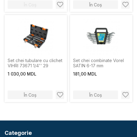
În Coș
În Coș
Set chei tubulare cu clichet
Set chei combinate Vorel
VIHRI 73671 1/4'' 29
SATIN 6-17 mm
1 030,00 MDL
181,00 MDL
În Coș
În Coș
Categorie