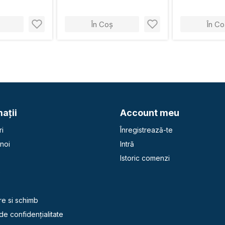
În Coș
În Co
aţii
Account meu
i
Înregistrează-te
noi
Intră
Istoric comenzi
e
re si schimb
 de confidențialitate