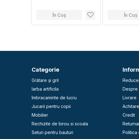
În Coș
În Coș
Categorie
Inform
Grătare și gril
Reducer
Iarba artificila
Despre 
Imbracaminte de lucru
Livrare
Jucarii pentru copii
Achitar
Mobilier
Credit
Rechizite de birou si scoala
Returna
Seturi pentru bauturi
Politica