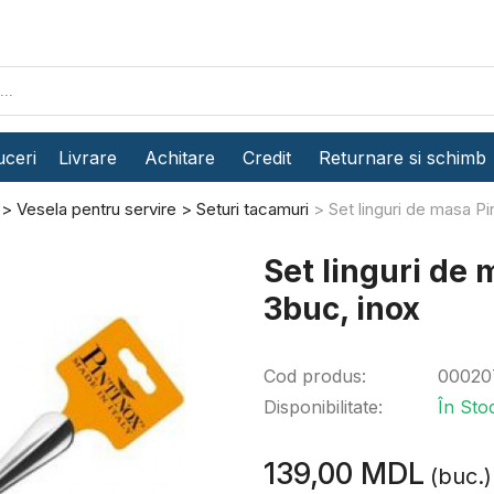
ceri
Livrare
Achitare
Credit
Returnare si schimb
Vesela pentru servire
Seturi tacamuri
Set linguri de masa P
Set linguri de
3buc, inox
Cod produs:
00020
Disponibilitate:
În Sto
139,00 MDL
(buc.)