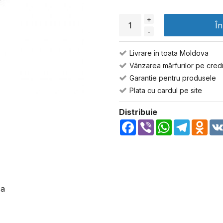
+
Î
-
Livrare in toata Moldova
Vânzarea mărfurilor pe credi
Garantie pentru produsele
Plata cu cardul pe site
Distribuie
Facebook
Viber
WhatsApp
Telegra
Odn
Da