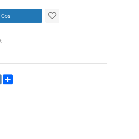
n Coș
t
m
oklassniki
VK
Share