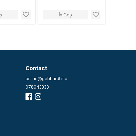
ș
În Coș
Contact
online@gebhardt.md
078943333