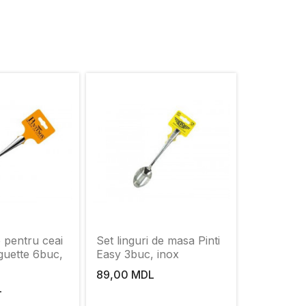
e pentru ceai
Set linguri de masa Pinti
guette 6buc,
Easy 3buc, inox
89,00 MDL
L