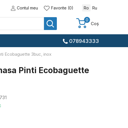
Contul meu
Favorite (0)
Ro
Ru
0
Coș
078943333
inti Ecobaguette 3buc, inox
 masa Pinti Ecobaguette
731
c