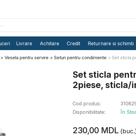
ceri
Livrare
Achitare
Credit
Returnare si schimb
Vesela pentru servire
Seturi pentru condimente
Set sticla p
Set sticla pent
2piese, sticla/
Cod produs:
31082
Disponibilitate:
În Sto
230,00 MDL
(buc.