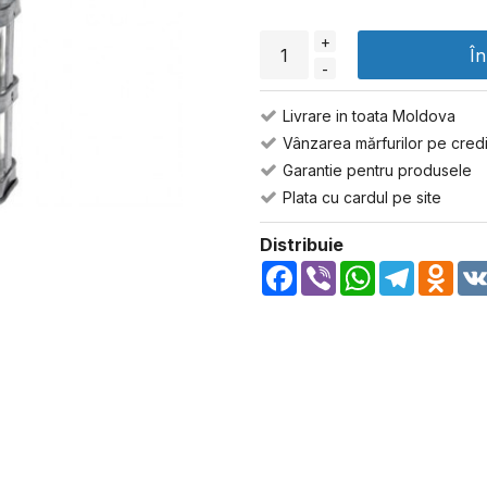
+
Î
-
Livrare in toata Moldova
Vânzarea mărfurilor pe credi
Garantie pentru produsele
Plata cu cardul pe site
Distribuie
Facebook
Viber
WhatsApp
Telegra
Odn