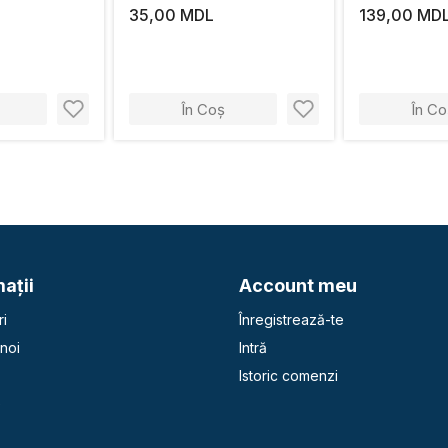
35,00 MDL
139,00 MD
În Coș
În Co
aţii
Account meu
i
Înregistrează-te
noi
Intră
Istoric comenzi
e