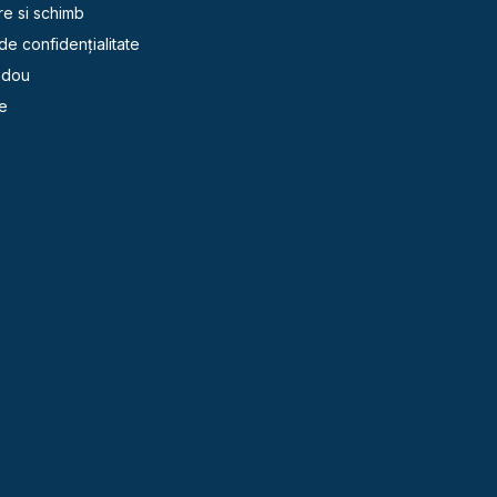
re si schimb
 de confidențialitate
adou
e