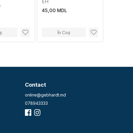
EH
L
45,00 MDL
ș
În Coș
Contact
online@gebhardt.md
078943333