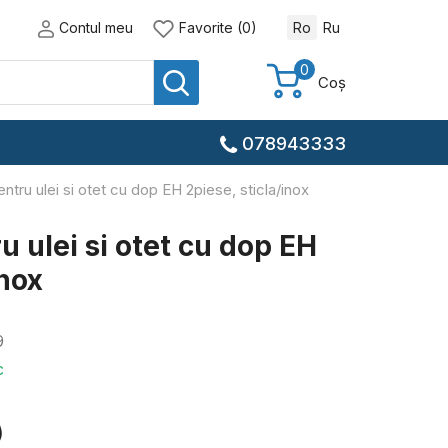
Contul meu
Favorite (0)
Ro
Ru
0
Coș
078943333
entru ulei si otet cu dop EH 2piese, sticla/inox
ru ulei si otet cu dop EH
inox
9
c
)