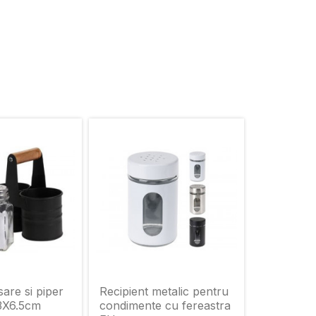
sare si piper
Recipient metalic pentru
3X6.5сm
condimente cu fereastra