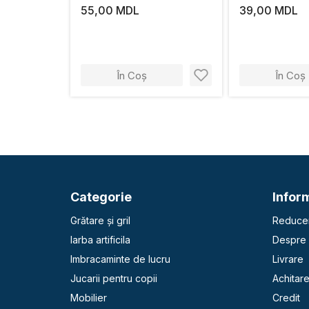
55,00 MDL
39,00 MDL
În Coș
În Coș
Categorie
Inform
Grătare și gril
Reducer
Iarba artificila
Despre 
Imbracaminte de lucru
Livrare
Jucarii pentru copii
Achitar
Mobilier
Credit