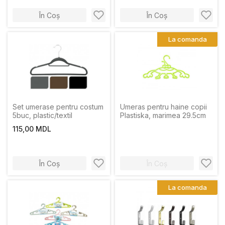
În Coș
În Coș
La comanda
Set umerase pentru costum
Umeras pentru haine copii
5buc, plastic/textil
Plastiska, marimea 29.5cm
115,00 MDL
În Coș
În Coș
La comanda