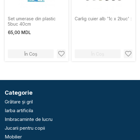
Set umerase din plastic
Carlig cuier alb '1c x 2buc' :
5buc 40cm
65,00 MDL
În Coș
În Coș
Categorie
Grătare și gril
Iarba artificila
Imbracaminte de lucru
Jucarii pentru copii
Mobilier