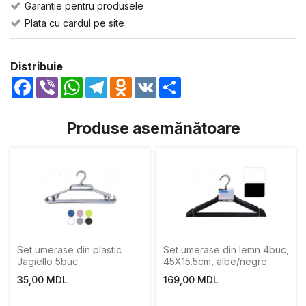
Garantie pentru produsele
Plata cu cardul pe site
Distribuie
Facebook
Viber
WhatsApp
Telegram
Odnoklassniki
VK
Share
Produse asemănătoare
Set umerase din plastic
Set umerase din lemn 4buc,
Jagiello 5buc
45X15.5cm, albe/negre
35,00 MDL
169,00 MDL