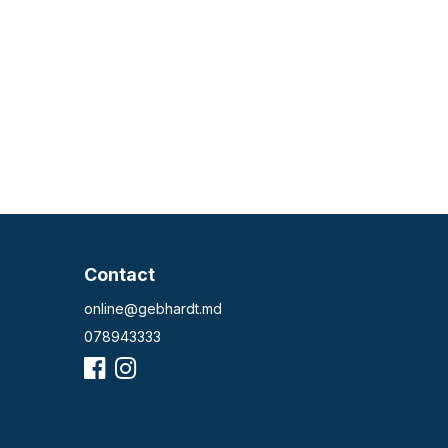
Contact
online@gebhardt.md
078943333