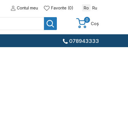
Contul meu
Favorite (0)
Ro
Ru
0
Coș
078943333