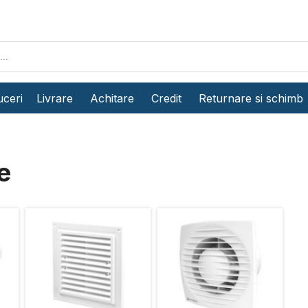
ceri
Livrare
Achitare
Credit
Returnare si schimb
e