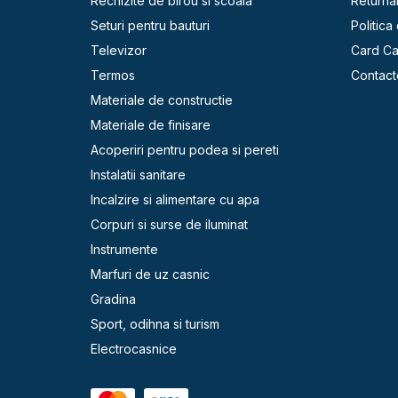
Rechizite de birou si scoala
Returna
Seturi pentru bauturi
Politica
Televizor
Card C
Termos
Contact
Materiale de constructie
Materiale de finisare
Acoperiri pentru podea si pereti
Instalatii sanitare
Incalzire si alimentare cu apa
Corpuri si surse de iluminat
Instrumente
Marfuri de uz casnic
Gradina
Sport, odihna si turism
Electrocasnice