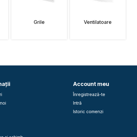
Grile
Ventilatoare
aţii
Account meu
i
Înregistrează-te
noi
Intră
Istoric comenzi
e