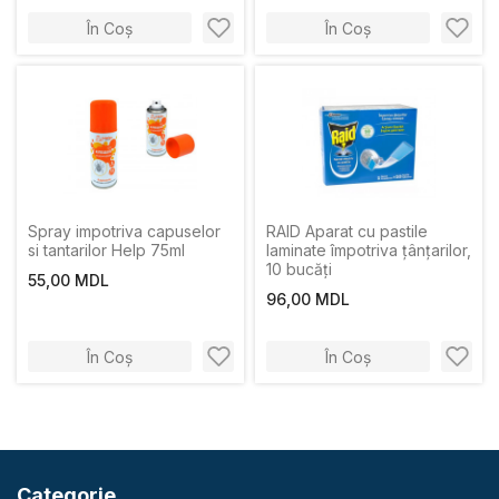
În Coș
În Coș
Spray impotriva capuselor
RAID Aparat cu pastile
si tantarilor Help 75ml
laminate împotriva țânțarilor,
10 bucăți
55,00 MDL
96,00 MDL
În Coș
În Coș
Categorie