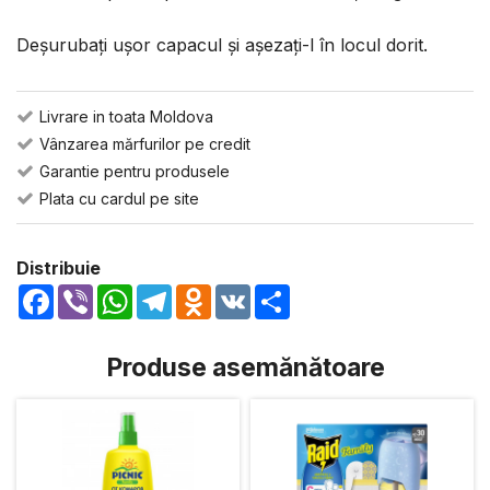
Deșurubați ușor capacul și așezați-l în locul dorit.
Livrare in toata Moldova
Vânzarea mărfurilor pe credit
Garantie pentru produsele
Plata cu cardul pe site
Distribuie
Facebook
Viber
WhatsApp
Telegram
Odnoklassniki
VK
Share
Produse asemănătoare