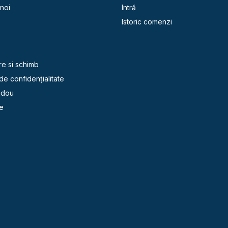
noi
Intră
Istoric comenzi
e
re si schimb
 de confidențialitate
adou
e