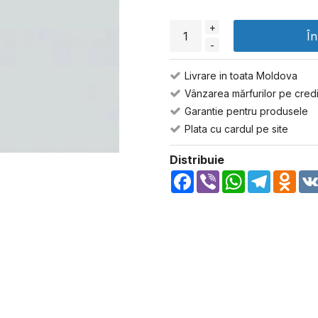
+
Î
-
Livrare in toata Moldova
Vânzarea mărfurilor pe credi
Garantie pentru produsele
Plata cu cardul pe site
Distribuie
Facebook
Viber
WhatsApp
Telegra
Odn