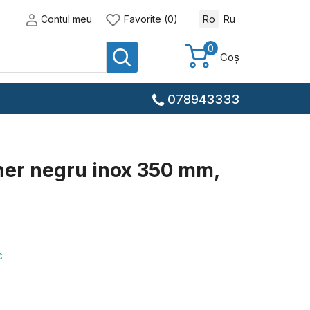
Contul meu
Favorite (0)
Ro
Ru
0
Coș
078943333
ner negru inox 350 mm,
c