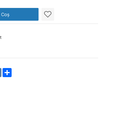
n Coș
t
m
oklassniki
VK
Share