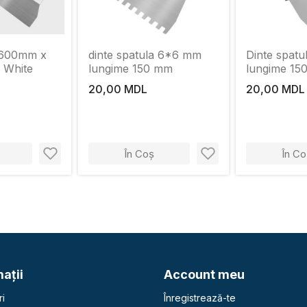
 600mm x
dinte spatula 6*6 mm
Dinte spat
 White
lungime 150 mm
lungime 15
20,00 MDL
20,00 MDL
În Coș
În Co
aţii
Account meu
i
Înregistrează-te