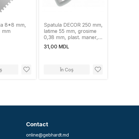
ula 8*8 mm,
Spatula DECOR 250 mm,
0 mm
latime 55 mm, grosime
0,38 mm, plast. maner,
otel inoxidabil otel
31,00 MDL
ș
În Coș
Contact
online@gebhardt.md