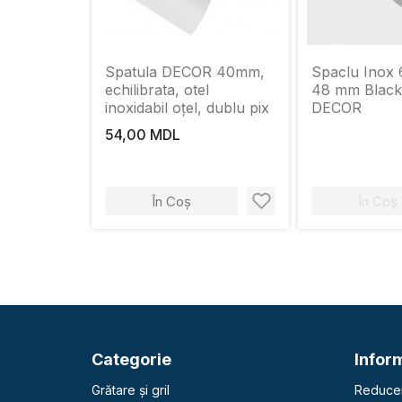
Spatula DECOR 40mm,
Spaclu Inox
echilibrata, otel
48 mm Black
inoxidabil oțel, dublu pix
DECOR
54,00 MDL
În Coș
În Coș
Categorie
Inform
Grătare și gril
Reducer