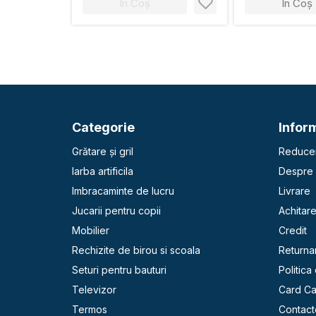
În Coș
În Coș
Categorie
Inform
Grătare și gril
Reducer
Iarba artificila
Despre 
Imbracaminte de lucru
Livrare
Jucarii pentru copii
Achitar
Mobilier
Credit
Rechizite de birou si scoala
Returna
Seturi pentru bauturi
Politica
Televizor
Card C
Termos
Contact