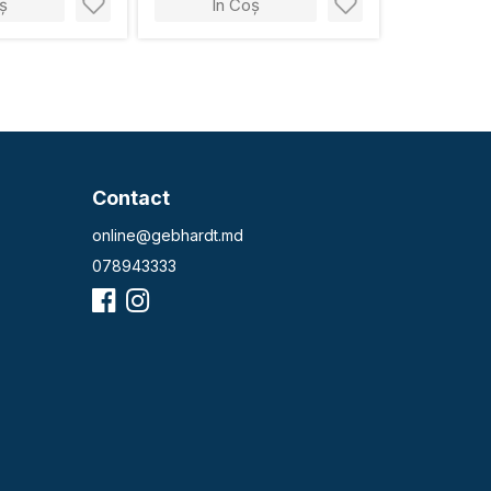
ș
În Coș
Contact
online@gebhardt.md
078943333