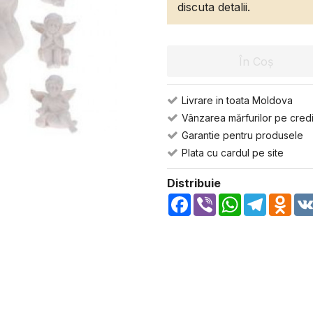
discuta detalii.
În Coș
Livrare in toata Moldova
Vânzarea mărfurilor pe credi
Garantie pentru produsele
Plata cu cardul pe site
Distribuie
Facebook
Viber
WhatsApp
Telegra
Odn