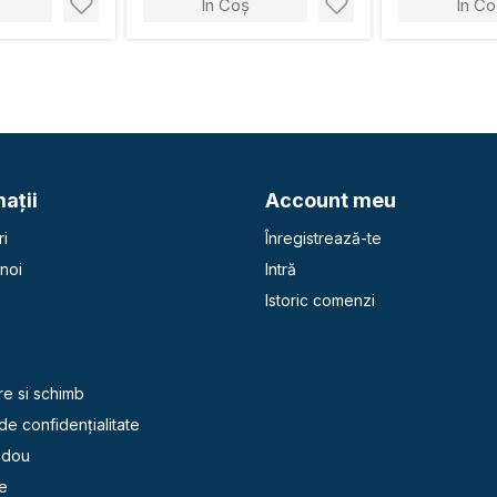
În Coș
În Co
aţii
Account meu
i
Înregistrează-te
noi
Intră
Istoric comenzi
e
re si schimb
 de confidențialitate
adou
e