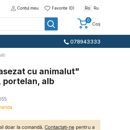
Contul meu
Favorite (0)
Ro
Ru
0
Coș
078943333
alb
 asezat cu animalut"
 portelan, alb
055
manda
ibil doar la comandă.
Contactați-ne
pentru a