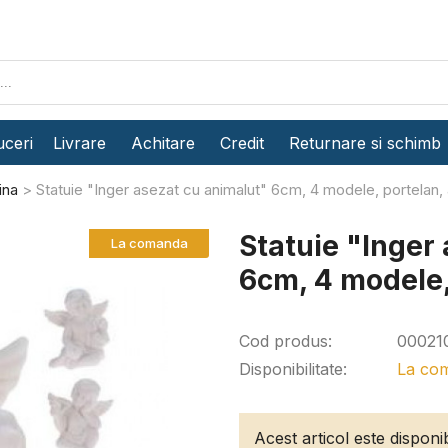
ceri
Livrare
Achitare
Credit
Returnare si schimb
ina
Statuie "Inger asezat cu animalut" 6cm, 4 modele, portelan, 
Statuie "Inger
La comanda
6cm, 4 modele,
Cod produs:
00021
Disponibilitate:
La co
Acest articol este dispon