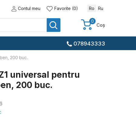
Contul meu
Favorite (0)
Ro
Ru
0
Coș
078943333
lben, 200 buc.
Z1 universal pentru
ben, 200 buc.
6
c