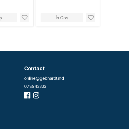
ș
În Coș
Contact
online@gebhardt.md
078943333