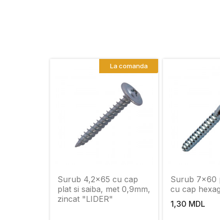
La comanda
Surub 4,2x65 cu cap
Surub 7x60 
plat si saiba, met 0,9mm,
cu cap hexa
zincat "LIDER"
1,30 MDL