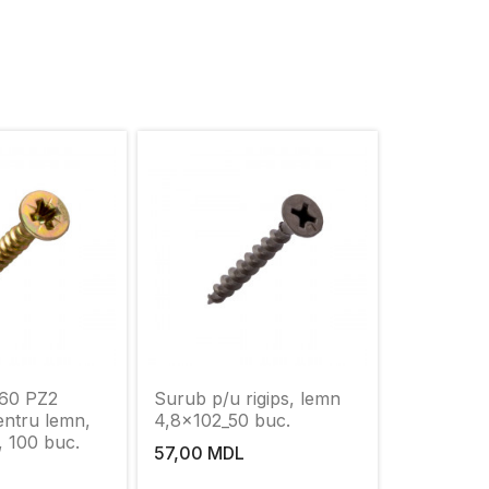
60 PZ2
Surub p/u rigips, lemn
entru lemn,
4,8x102_50 buc.
, 100 buc.
57,00 MDL