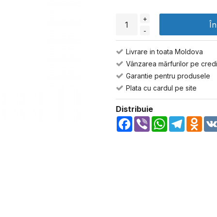
+
Î
-
Livrare in toata Moldova
Vânzarea mărfurilor pe credi
Garantie pentru produsele
Plata cu cardul pe site
Distribuie
Facebook
Viber
WhatsApp
Telegra
Odn