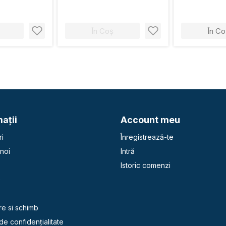
În Coș
În Co
aţii
Account meu
i
Înregistrează-te
noi
Intră
Istoric comenzi
e
re si schimb
 de confidențialitate