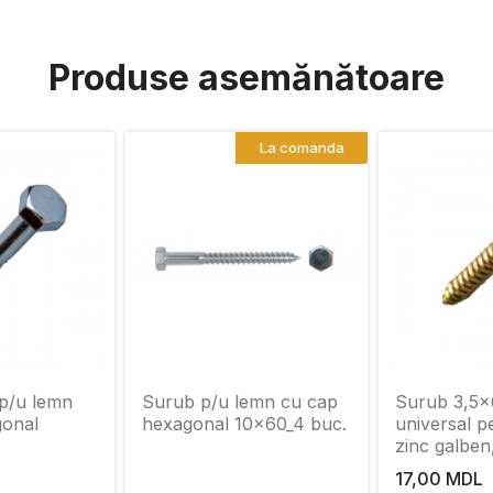
Produse asemănătoare
La comanda
p/u lemn
Surub p/u lemn cu cap
Surub 3,5x
gonal
hexagonal 10x60_4 buc.
universal p
zinc galben
17,00 MDL