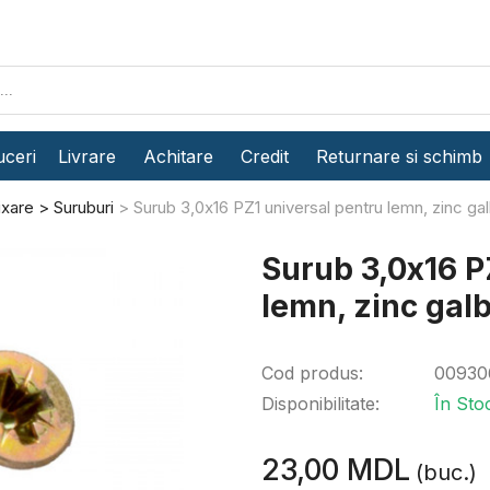
ceri
Livrare
Achitare
Credit
Returnare si schimb
ixare
Suruburi
Surub 3,0x16 PZ1 universal pentru lemn, zinc ga
Surub 3,0x16 P
lemn, zinc gal
Cod produs:
00930
Disponibilitate:
În Sto
23,00 MDL
(buc.)