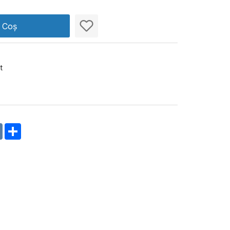
n Coș
t
m
oklassniki
VK
Share