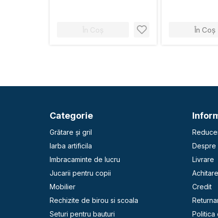
În Coș
În Coș
Categorie
Inform
Grătare și gril
Reducer
Iarba artificila
Despre 
Imbracaminte de lucru
Livrare
Jucarii pentru copii
Achitar
Mobilier
Credit
Rechizite de birou si scoala
Returna
Seturi pentru bauturi
Politica