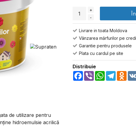
+
Î
-
Livrare in toata Moldova
Vânzarea mărfurilor pe credi
Garantie pentru produsele
Plata cu cardul pe site
Distribuie
Facebook
Viber
WhatsApp
Telegra
Odn
a de utilizare pentru
nține hidroemulsie acrilică