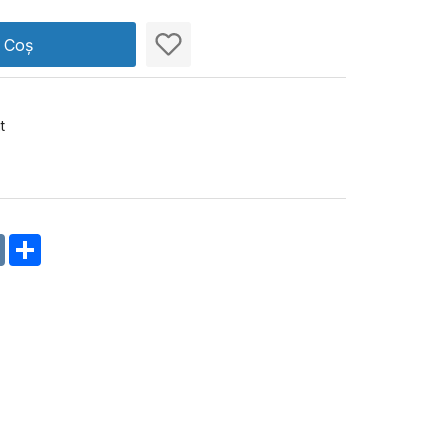
n Coș
t
m
oklassniki
VK
Share