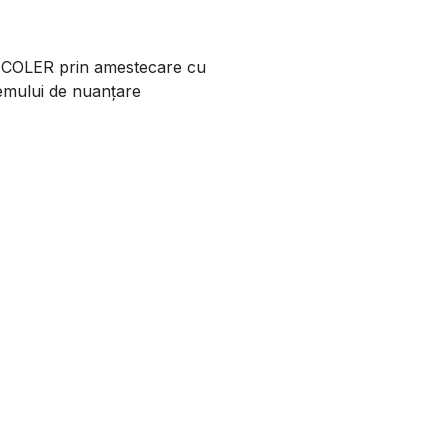
ă COLER prin amestecare cu
temului de nuanțare