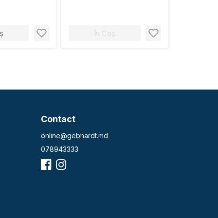
ș
În Coș
Contact
online@gebhardt.md
078943333