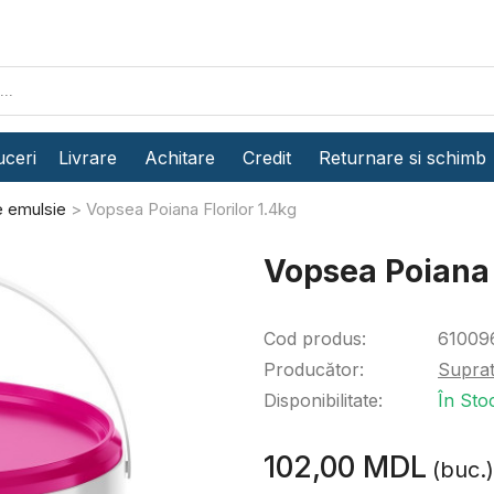
ceri
Livrare
Achitare
Credit
Returnare si schimb
 emulsie
Vopsea Poiana Florilor 1.4kg
Vopsea Poiana 
Cod produs:
61009
Producător:
Supra
Disponibilitate:
În Sto
102,00 MDL
(buc.)