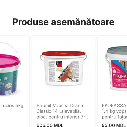
Produse asemănătoare
 Lucios 5kg
Baumit Vopsea Divina
EKOFASSAD
Classic 14 L(lavabila,
1,4 kg vops
alba, pentru interior,7-
pentru fața
9)- 24
606,00 MDL
95,00 MDL