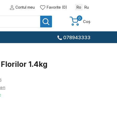
Contul meu
Favorite (0)
Ro
Ru
0
Coș
078943333
Florilor 1.4kg
6
ten
c