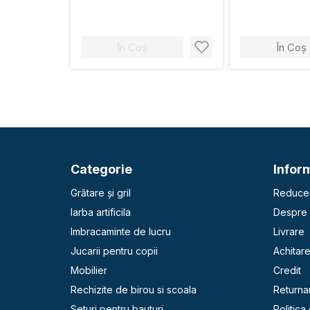
În Coș
În Coș
Categorie
Inform
Grătare și gril
Reducer
Iarba artificila
Despre 
Imbracaminte de lucru
Livrare
Jucarii pentru copii
Achitar
Mobilier
Credit
Rechizite de birou si scoala
Returna
Seturi pentru bauturi
Politica