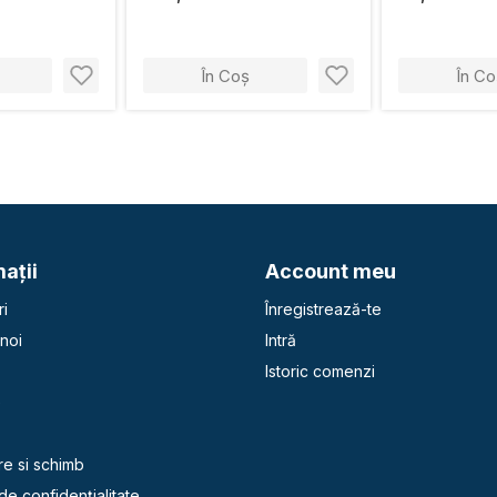
În Coș
În Co
aţii
Account meu
i
Înregistrează-te
noi
Intră
Istoric comenzi
e
re si schimb
 de confidențialitate