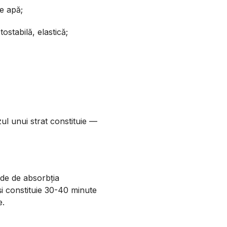
e apă;
ostabilă, elastică;
zul unui strat constituie —
e de absorbția
și constituie 30-40 minute
e.