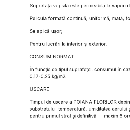
Suprafața vopsită este permeabilă la vapori d
Pelicula formată continuă, uniformă, mată, fot
Se aplică ușor;
Pentru lucrări la interior şi exterior.
CONSUM NORMAT
În funcție de tipul suprafeței, consumul în ca
0,17-0,25 kg/m2.
USCARE
Timpul de uscare a POIANA FLORILOR depind
substratului, temperatură, umiditatea aerului 
pentru primul strat și definitivă — maxim 6 or