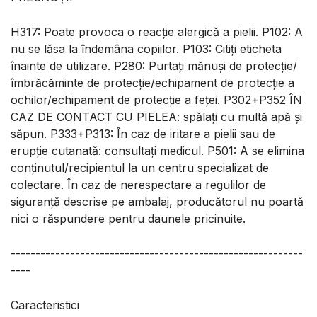
H317: Poate provoca o reacție alergică a pielii. P102: A
nu se lăsa la îndemâna copiilor. P103: Citiți eticheta
înainte de utilizare. P280: Purtați mănuși de protecție/
îmbrăcăminte de protecție/echipament de protecție a
ochilor/echipament de protecție a feței. P302+P352 ÎN
CAZ DE CONTACT CU PIELEA: spălați cu multă apă și
săpun. P333+P313: În caz de iritare a pielii sau de
erupție cutanată: consultați medicul. P501: A se elimina
conținutul/recipientul la un centru specializat de
colectare. În caz de nerespectare a regulilor de
siguranță descrise pe ambalaj, producătorul nu poartă
nici o răspundere pentru daunele pricinuite.
-----------------------------------------------------------
----
Caracteristici