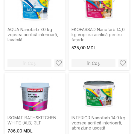
AQUA Nanofarb 7.0 kg
EKOFASSAD Nanofarb 14,0
vopsea acrilică interioară,
kg vopsea acrilică pentru
lavabilă
fațade
535,00 MDL
În Coș
În Coș
ISOMAT BATH&KITCHEN
INTERIOR Nanofarb 14.0 kg
WHITE (ALB) 3LT
vopsea acrilică interioară,
abraziune uscată
786,00 MDL