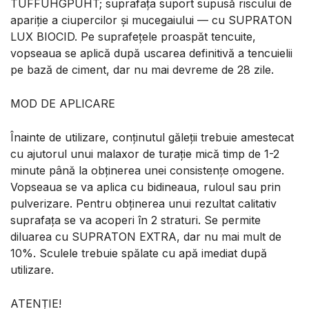
TUFFUHGPUHT; suprafața suport supusă riscului de
apariție a ciupercilor și mucegaiului — cu SUPRATON
LUX BIOCID. Pe suprafețele proaspăt tencuite,
vopseaua se aplică după uscarea definitivă a tencuielii
pe bază de ciment, dar nu mai devreme de 28 zile.
MOD DE APLICARE
Înainte de utilizare, conținutul găleții trebuie amestecat
cu ajutorul unui malaxor de turație mică timp de 1-2
minute până la obținerea unei consistențe omogene.
Vopseaua se va aplica cu bidineaua, ruloul sau prin
pulverizare. Pentru obținerea unui rezultat calitativ
suprafața se va acoperi în 2 straturi. Se permite
diluarea cu SUPRATON EXTRA, dar nu mai mult de
10%. Sculele trebuie spălate cu apă imediat după
utilizare.
ATENȚIE!