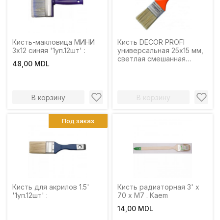
Кисть-макловица МИНИ
Кисть DECOR PROFI
3х12 синяя '1уп.12шт' :
универсальная 25х15 мм,
светлая смешанная
48,00 MDL
щетина, пласт. ручка
770-025
В корзину
В корзину
Под заказ
Кисть для акрилов 1.5'
Кисть радиаторная 3' x
'1уп.12шт' :
70 x М7 . Kaem
14,00 MDL