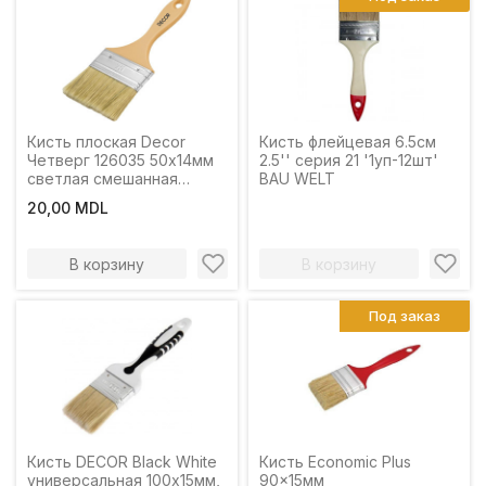
Кисть плоская Decor
Кисть флейцевая 6.5см
Четверг 126035 50х14мм
2.5'' серия 21 '1уп-12шт'
светлая смешанная
BAU WELT
щетина, пластиковая
20,00 MDL
ручка
В корзину
В корзину
Под заказ
Кисть DECOR Black White
Кисть Economic Plus
универсальная 100х15мм,
90x15мм