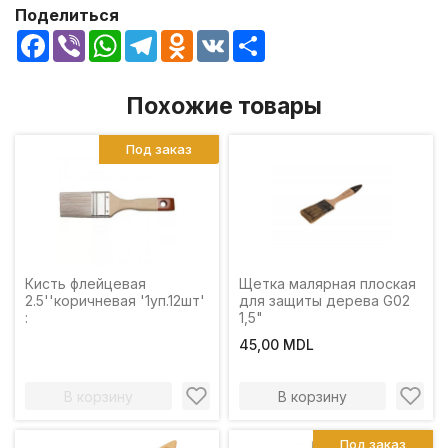
Поделиться
Facebook
Viber
WhatsApp
Telegram
Odnoklassniki
VK
Share
Похожие товары
Под заказ
Кисть флейцевая
Щетка малярная плоская
2.5''коричневая '1уп.12шт'
для защиты дерева G02
:
1,5"
45,00 MDL
В корзину
В корзину
Под заказ