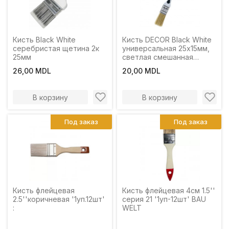
Кисть Black White
Кисть DECOR Black White
серебристая щетина 2к
универсальная 25х15мм,
25мм
светлая смешанная
щетина, 2К ручка
26,00 MDL
20,00 MDL
В корзину
В корзину
Под заказ
Под заказ
Кисть флейцевая
Кисть флейцевая 4см 1.5''
2.5''коричневая '1уп.12шт'
серия 21 '1уп-12шт' BAU
:
WELT