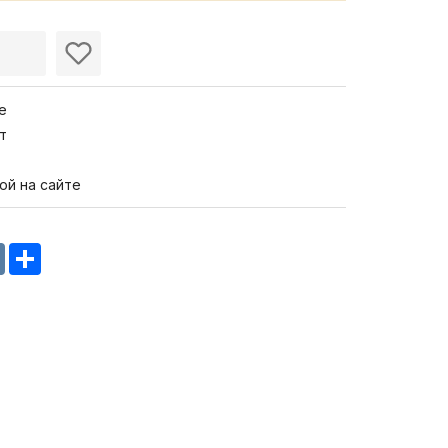
е
т
ой на сайте
m
oklassniki
VK
Share