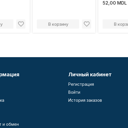
щетина,
52,00 MDL
а 770-050
ну
В корзину
В корз
рмация
Личный кабинет
Регистрация
Войти
ка
История заказов
т и обмен