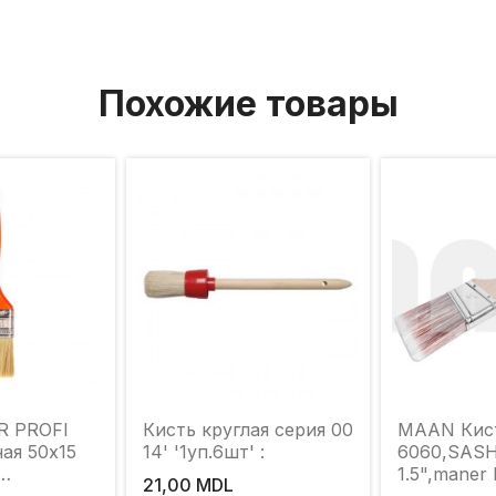
Похожие товары
R PROFI
Кисть круглая серия 00
MAAN Кист
ая 50х15
14' '1уп.6шт' :
6060,SAS
1.5",maner
21,00 MDL