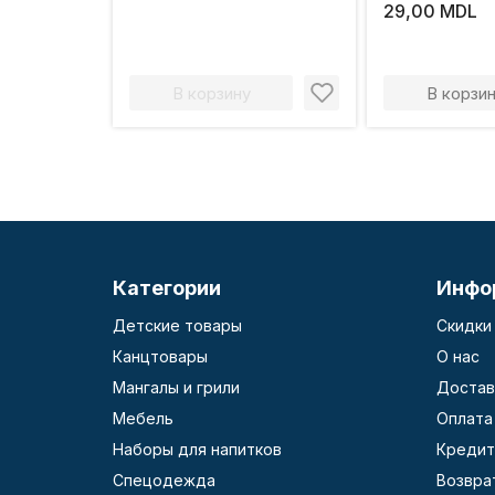
щетина, пластиковая
смешанная 
29,00 MDL
ручка
пласт. ручк
В корзину
В корзи
Категории
Инфо
Детские товары
Скидки
Канцтовары
О нас
Мангалы и грили
Достав
Мебель
Оплата
Наборы для напитков
Кредит
Спецодежда
Возвра