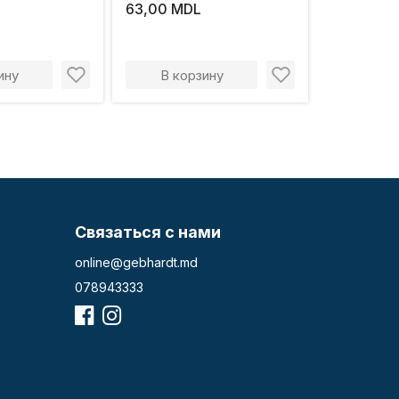
синтетическая щетина,
63,00 MDL
пластиковая ручка
ину
В корзину
Связаться с нами
online@gebhardt.md
078943333