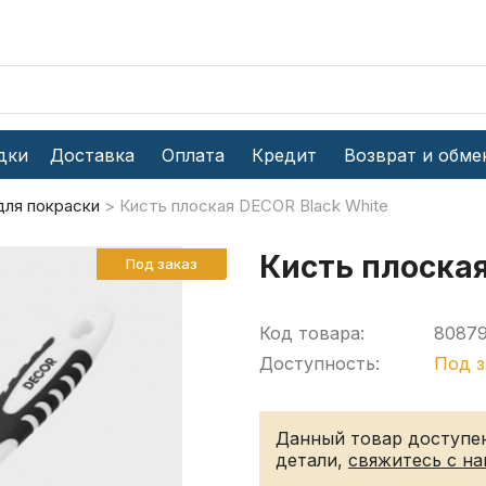
дки
Доставка
Оплата
Кредит
Возврат и обме
для покраски
Кисть плоская DECOR Black White
Кисть плоская
Под заказ
Код товара:
8087
Доступность:
Под з
Данный товар доступен
детали,
свяжитесь с н