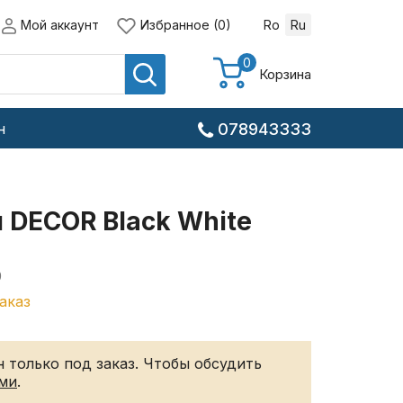
Мой аккаунт
Избранное (0)
Ro
Ru
0
Корзина
н
078943333
 DECOR Black White
9
аказ
 только под заказ. Чтобы обсудить
ами
.