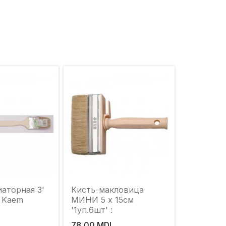
аторная 3'
Кисть-макловица
. Kaem
МИНИ 5 х 15см
'1уп.6шт' :
78,00 MDL