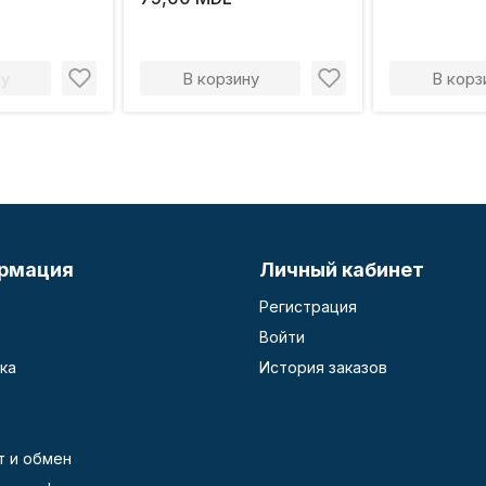
ручка
ну
В корзину
В корз
рмация
Личный кабинет
Регистрация
Войти
ка
История заказов
т и обмен