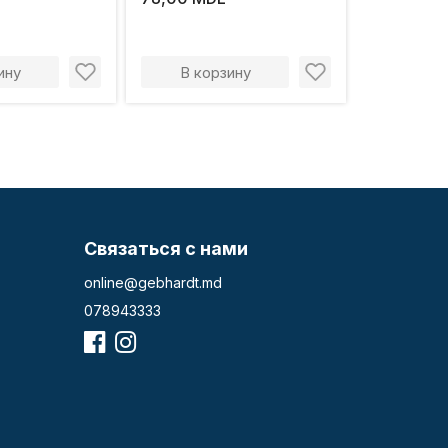
ину
В корзину
Связаться с нами
online@gebhardt.md
078943333