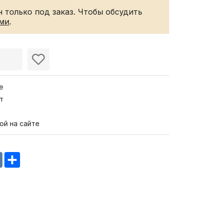
 только под заказ. Чтобы обсудить
ами
.
е
т
ой на сайте
m
oklassniki
VK
Share