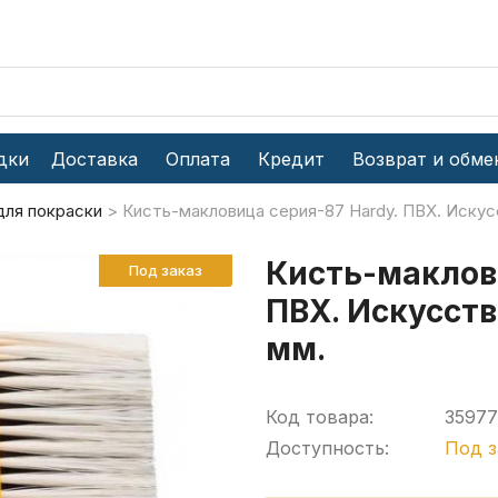
дки
Доставка
Оплата
Кредит
Возврат и обме
для покраски
Кисть-макловица серия-87 Hardy. ПВХ. Искусс
Кисть-маклови
Под заказ
ПВХ. Искусств
мм.
Код товара:
35977
Доступность:
Под з