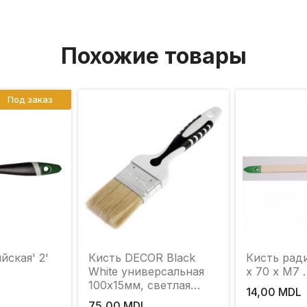
Похожие товары
Под заказ
йская' 2'
Кисть DECOR Black
Кисть ради
White универсальная
x 70 x М7 
100х15мм, светлая
14,00 MDL
смешанная щетина, 2К
75,00 MDL