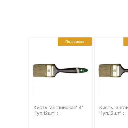
Под заказ
Кисть 'английская' 4'
Кисть 'англи
'1уп.12шт' :
'1уп.12шт' :