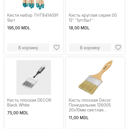
Кисти набор THT8414091
Кисть круглая серия 00
9шт
12' '1уп.6шт' :
195,00 MDL
18,00 MDL
В корзину
В корзину
Кисть плоская DECOR
Кисть плоская Decor
Black White
Понедельник 126005
20х10мм светлая
75,00 MDL
смешанная щетина,
11,00 MDL
пластиковая ручка