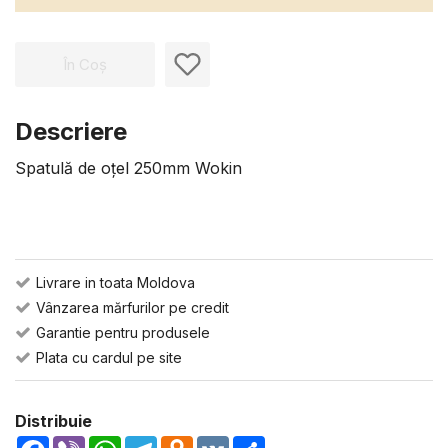
În Coș
Descriere
Spatulă de oțel 250mm Wokin
Livrare in toata Moldova
Vânzarea mărfurilor pe credit
Garantie pentru produsele
Plata cu cardul pe site
Distribuie
Facebook
Viber
WhatsApp
Telegram
Odnoklassniki
VK
Share