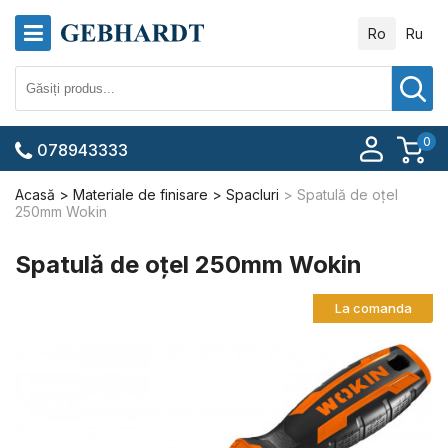
Ro
Ru
0
078943333
Acasă
Materiale de finisare
Spacluri
Spatulă de oțel
250mm Wokin
Spatulă de oțel 250mm Wokin
La comanda