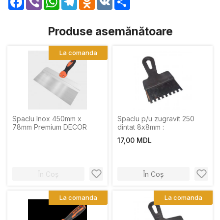
Produse asemănătoare
La comanda
Spaclu Inox 450mm x
Spaclu p/u zugravit 250
78mm Premium DECOR
dintat 8х8mm :
17,00 MDL
În Coș
În Coș
La comanda
La comanda