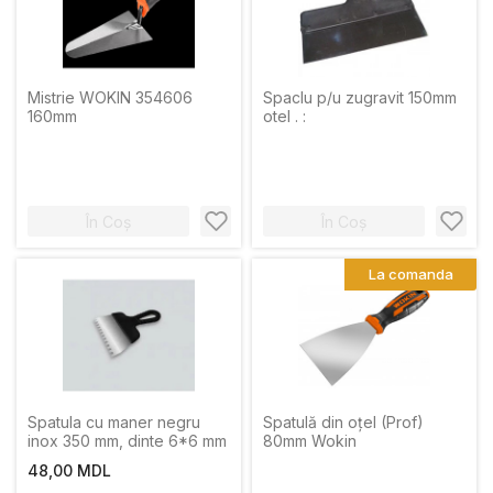
Mistrie WOKIN 354606
Spaclu p/u zugravit 150mm
160mm
otel . :
În Coș
În Coș
La comanda
Spatula cu maner negru
Spatulă din oțel (Prof)
inox 350 mm, dinte 6*6 mm
80mm Wokin
48,00 MDL